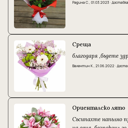
Радина С.
,
01.03.2023
·
Доставка
Среща
благодаря ,бъдете здр
Валентин К.
,
21.06.2022
·
Доста
Ориенталско лято
Съсипахте напълно пр
на деня, безпокоил г