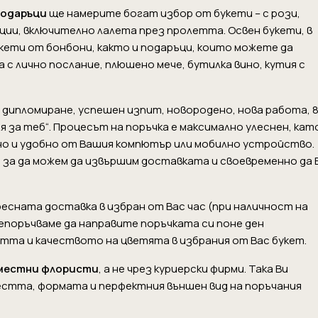
подаръци
ще намерите богат избор от букети – с рози,
ции, включително лалета през пролетта. Освен букети, в
укети от бонбони, както и подаръци, които можете да
 с лично послание, плюшено мече, бутилка вино, кутия с
, дипломиране, успешен изпит, новородено, нова работа, 8
я за теб“. Процесът на поръчка е максимално улеснен, кат
сно и удобно от Вашия компютър или мобилно устройство.
 за да можем да извършим доставката и своевременно да 
есната доставка в избран от Вас час (при наличност на
препоръчваме да направите поръчката си поне ден
тта и качеството на цветята в избрания от Вас букет.
местни флористи
, а не чрез куриерски фирми. Така Ви
естта, формата и перфектния външен вид на поръчания