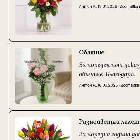
Антон Р.
,
19.01.2026
·
Доставка 
Обаяние
За пореден път дока
обичаме. Благодаря!
Антон Р.
,
10.03.2025
·
Доставка 
Разноцветни лалет
За поредна година до