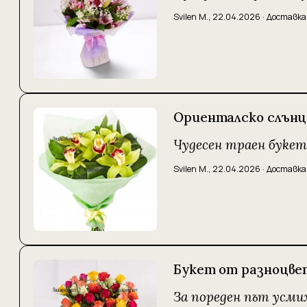
Svilen M.
,
22.04.2026
·
Доставка
Ориенталско слънц
Чудесен траен букет
Svilen M.
,
22.04.2026
·
Доставка
Букет от разноцве
За пореден път усми