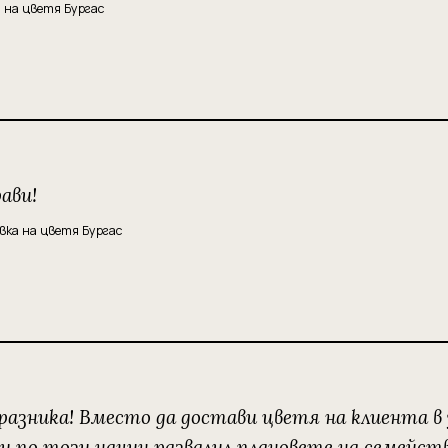
 на цветя Бургас
ави!
вка на цветя Бургас
азника! Вместо да достави цветя на клиента в у
о и по този начин развалил плановете на семейс