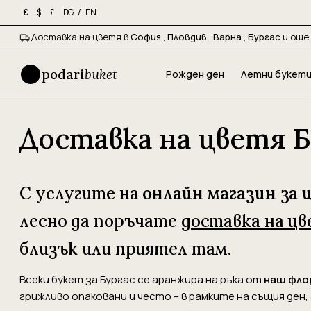
BG
/
EN
€
$
£
Доставка на цветя в
София
,
Пловдив
,
Варна
,
Бургас
и още 
podari
buket
Рожден ден
Летни букет
Доставка на цветя Б
С услугите на
онлайн магазин за 
лесно да поръчате
доставка на цв
близък или приятел там.
Всеки букет за Бургас се аранжира на ръка от
наш фло
грижливо опаковани и често – в рамките на същия ден,