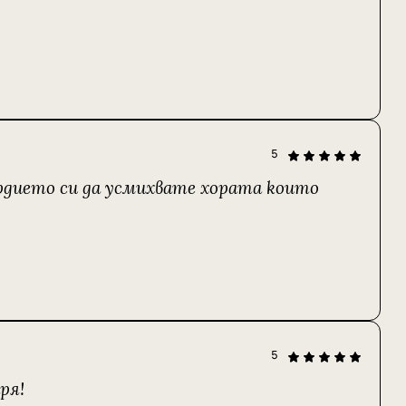
5
ърдието си да усмихвате хората които
5
ря!