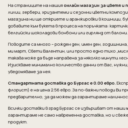
На страниците на нашия
онлайн магазин за цветя и 
лилии, гербери, хризантеми и сезонни цветни компози
магазина ни ще откриете и аранжировки в кошници, б
добавите към букета в процеса на поръчката: картичка
белгийски шоколадови бонбони или гирлянд от балони.
Поводите са много – рожден ден, имен ден, годишнина
ми март, Свети Валентин, или просто едно тихо „мисл
такава може да бъде направена за няколко минути ле
Изискваме минимално количество данни от Вас, нужни,
уведомяваме за нея.
Стандартната доставка до Бургас е 0.00 евро.
Експр
флорист) е на цена 2.56 евро. За по-важни поводи Ви 
предварително, за да можем да гарантираме наличнос
Всички доставки в град Бургас се извършват от наши
гарантираме не само навременна доставка, но и свеж
продукт.