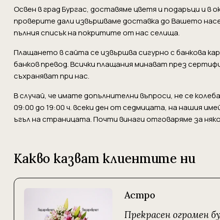
Освен в град Бургас, доставяме цветя и подаръци и в
проверите дали извършваме доставка до Вашето нас
пълния списък на покритите от нас селища.
Плащането в сайта се извършва сигурно с банкова карта 
банков превод. Всички плащания минават през сертиф
съхраняват при нас.
В случай, че имате допълнителни въпроси, не се коле
09:00 до 19:00 ч. всеки ден от седмицата, на нашия име
ъгъл на страницата. Почти винаги отговаряме за няко
Какво казват клиентите ни
Астро
Прекрасен огромен б