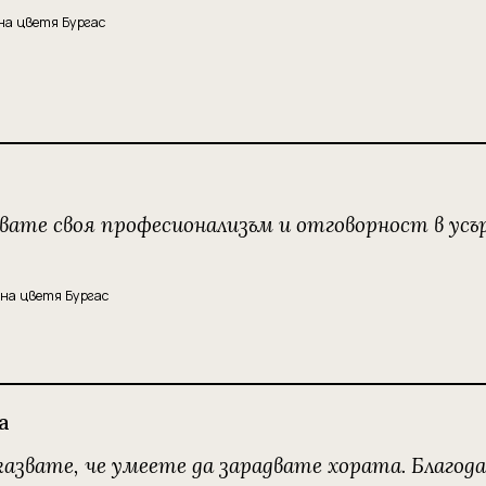
на цветя Бургас
звате своя професионализъм и отговорност в ус
на цветя Бургас
а
казвате, че умеете да зарадвате хората. Благода