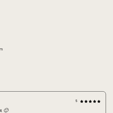
т
5
я 🙂