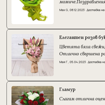
момиче.Поздравления
Max G.
,
08.12.2023
·
Доставка на
Елегантен розов бу
Цветята бяха свежи,
Отлично свършена ра
Мая Г.
,
05.04.2023
·
Доставка н
Гламур
Слагам отлична оценк