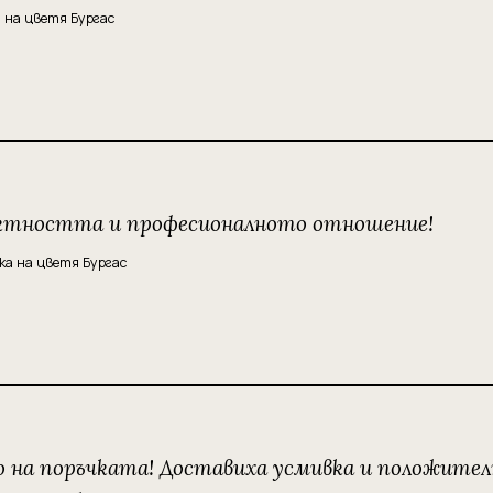
 на цветя Бургас
ректността и професионалното отношение!
ка на цветя Бургас
о на поръчката! Доставиха усмивка и положите