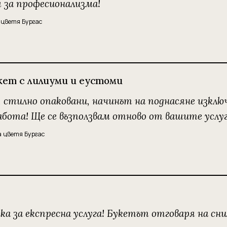
 за професионализма!
 цветя Бургас
кет с лилиуми и еустоми
 стилно опаковани, начинът на поднасяне изключ
бота! Ще се възползвам отново от вашите услуги
а цветя Бургас
а за експресна услуга! Букетът отговаря на сни