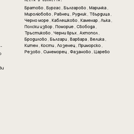
МЕСТА В ОБЛАСТТА:
Братово
,
Бургас
,
Българово
,
Маринка
,
Миролюбово
,
Равнец
,
Рудник
,
Твърдица
,
Черно море
,
Каблешково
,
Каменар
,
Лъка
,
Полски извор
,
Поморие
,
Свобода
,
Тръстиково
,
Черни връх
,
Ахтопол
,
Бродилово
,
Българи
,
Варвара
,
Велика
,
Китен
,
Кости
,
Лозенец
,
Приморско
,
-
Резово
,
Синеморец
,
Фазаново
,
Царево
о
Ви