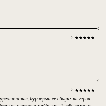
5
2
речения час, куриерът се обадил на героя
твото да изненада майка му. Тогава самият