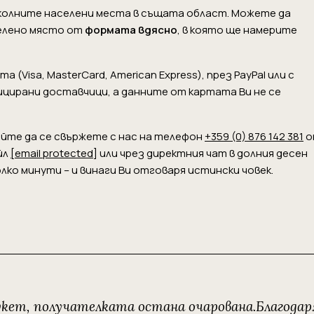
 околните населени места в същата област. Можете да
елено място от
формата вдясно
, в която ще намерите
(Visa, MasterCard, American Express), през PayPal или с
ицирани доставчици, а данните от картата Ви не се
байте да се свържете с нас на телефон
+359 (0) 876 142 381
о
йл
[email protected]
или чрез директния чат в долния десен
лко минути – и винаги Ви отговаря истински човек.
укет, получателката остана очарована.Благодар