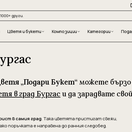
1000+ други.
и
Цветя и букети
Композиции
Категории
Пода
ургас
цветя „Подари Букет“
можете бързо
етя в град Бургас
и да зарадвате сво
рист в самия град
. Така цветята пристигат свежи,
 ако поръчката е направена до ранния следобед.