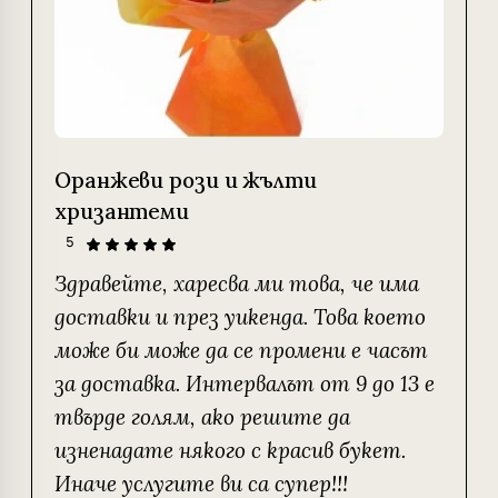
Оранжеви рози и жълти
хризантеми
5
Здравейте, харесва ми това, че има
доставки и през уикенда. Това което
може би може да се промени е часът
за доставка. Интервалът от 9 до 13 е
твърде голям, ако решите да
изненадате някого с красив букет.
Иначе услугите ви са супер!!!