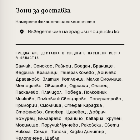
Зони за доставка
Намерете желаното населено място
ПРЕДЛАГАМЕ ДОСТАВКА В СЛЕДНИТЕ НАСЕЛЕНИ МЕСТА
В ОБЛАСТТА:
Балчик
,
Сенокос
,
Равнец
,
Богдан
,
Бранище
,
Ведрина
,
Врачанци
,
Генерал Колево
,
Дончево
,
Драганово
,
Златия
,
Котленци
,
Малка Смолница
,
Методиево
,
Овчарово
,
Одринци
,
Опанец
,
Паскалево
,
Плачидол
,
Победа
,
Полковник
Минково
,
Полковник Свещарово
,
Попгригорово
,
Приморци
,
Смолница
,
Стефан Караджа
,
Стефаново
,
Стожер
,
Царевец
,
Добрич
,
Божурец
,
Българево
,
Вранино
,
Каварна
,
Крупен
,
Могилище
,
Поручик Чунчево
,
Раковски
,
Свети
Никола
,
Селце
,
Топола
,
Хаджи Димитър
,
Челопечене
,
Шабла