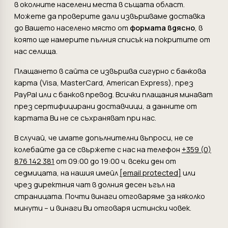
в околните населени места в същата област.
Можете да проверите дали извършваме доставка
до Вашето населено място от
формата вдясно
, в
която ще намерите пълния списък на покритите от
нас селища.
Плащането в сайта се извършва сигурно с банкова
карта (Visa, MasterCard, American Express), през
PayPal или с банков превод. Всички плащания минават
през сертифицирани доставчици, а данните от
картата Ви не се съхраняват при нас.
В случай, че имате допълнителни въпроси, не се
колебайте да се свържете с нас на телефон
+359 (0)
876 142 381
от 09:00 до 19:00 ч. всеки ден от
седмицата, на нашия имейл
[email protected]
или
чрез директния чат в долния десен ъгъл на
страницата. Почти винаги отговаряме за няколко
минути – и винаги Ви отговаря истински човек.