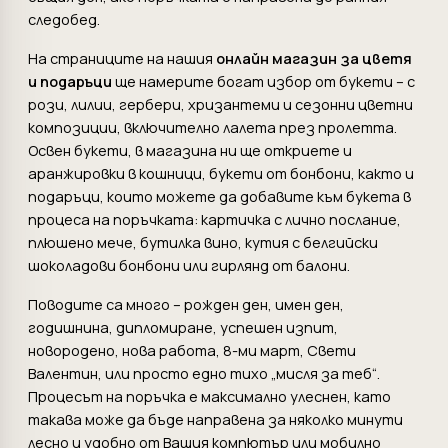
следобед.
На страниците на нашия
онлайн магазин за цветя
и подаръци
ще намерите богат избор от букети – с
рози, лилии, гербери, хризантеми и сезонни цветни
композиции, включително лалета през пролетта.
Освен букети, в магазина ни ще откриете и
аранжировки в кошници, букети от бонбони, както и
подаръци, които можете да добавите към букета в
процеса на поръчката: картичка с лично послание,
плюшено мече, бутилка вино, кутия с белгийски
шоколадови бонбони или гирлянд от балони.
Поводите са много – рожден ден, имен ден,
годишнина, дипломиране, успешен изпит,
новородено, нова работа, 8-ми март, Свети
Валентин, или просто едно тихо „мисля за теб“.
Процесът на поръчка е максимално улеснен, като
такава може да бъде направена за няколко минути
лесно и удобно от Вашия компютър или мобилно