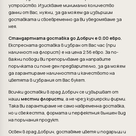
устройство. Изискваме минимално количество
данни от Вас, нужни, за да можем да извършим
доставката и своевременно да Ви уведомяваме за
нея.
Стандартната доставка до Добрич е 0.00 евро.
Експресната доставка в избран от Вас час (при
наличност на флорист) е на цена 2.56 евро. За по-
важни поводи Ви препоръчваме да направите
поръчката си поне ден предварително, за да можем
да гарантираме наличността и качеството на
цветята в избрания от Вас букет.
Всички доставки в град Добрич се извършват от
наши
местни флористи
, а не чрез куриерски фирми.
Така Ви гарантираме не само навременна доставка,
но и свежестта, формата и перфектния външен вид
на поръчания продукт.
Освен в град Добрич, доставяме цветя и подаръци и