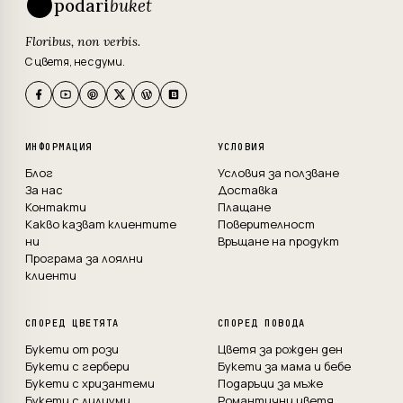
podari
buket
Floribus, non verbis.
С цветя, не с думи.
ИНФОРМАЦИЯ
УСЛОВИЯ
Блог
Условия за ползване
За нас
Доставка
Контакти
Плащане
Какво казват клиентите
Поверителност
ни
Връщане на продукт
Програма за лоялни
клиенти
СПОРЕД ЦВЕТЯТА
СПОРЕД ПОВОДА
Букети от рози
Цветя за рожден ден
Букети с гербери
Букети за мама и бебе
Букети с хризантеми
Подаръци за мъже
Букети с лилиуми
Романтични цветя