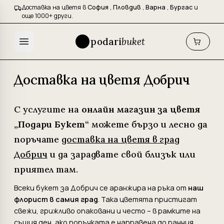
Доставка на цветя в
София
,
Пловдив
,
Варна
,
Бургас
и
още 1000+ други.
podari
buket
Доставка на цветя Добрич
С услугите на
онлайн магазин за цветя
„Подари Букет“
можете бързо и лесно да
поръчате
доставка на цветя в град
Добрич
и да зарадвате свой близък или
приятел там.
Всеки букет за Добрич се аранжира на ръка от
наш
флорист в самия град
. Така цветята пристигат
свежи, грижливо опаковани и често – в рамките на
същия ден, ако поръчката е направена до ранния