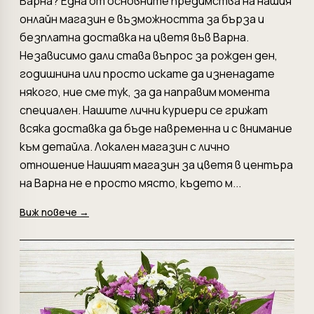
Варна? Една от основните предимства на нашия
онлайн магазин е възможността за бърза и
безплатна доставка на цветя във Варна.
Независимо дали става въпрос за рожден ден,
годишнина или просто искате да изненадате
някого, ние сме тук, за да направим момента
специален. Нашите лични куриери се грижат
всяка доставка да бъде навременна и с внимание
към детайла. Локален магазин с лично
отношение Нашият магазин за цветя в центъра
на Варна не е просто място, където м...
Виж повече →