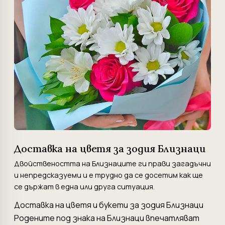
Доставка на цветя за зодия Близнаци
Двойствеността на Близнаците ги прави загадъчни
и непредсказуеми и е трудно да се досетим как ще
се държат в една или друга ситуация.
Доставка на цветя и букети за зодия Близнаци
Родените под знака на Близнаци впечатляват