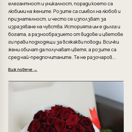
елегантност и уникалност, поради което са
любими на жените. Розите са символ на любов и
признателност, и често се използват за
изразяване на чувства. Историята им е дълга и
богата, а разнообразието от видове и цветове
ги прави подходящи за всякакви поводи. Всички
жени обичат да получават цветя, а розите са
сред най-предпочитаните. Те не разочаров...
Виж повече →