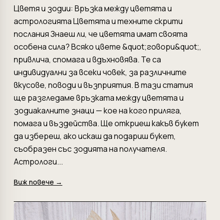
Цветя и зодии: Връзка между цветята и
астрологията Цветята и техните скрити
послания Знаеш ли, че цветята имат своята
особена сила? Всяко цвете &quot;говори&quot;,
привлича, спомага и вдъхновява. Те са
индивидуални за всеки човек, за различните
вкусове, поводи и възприятия. В тази статия
ще разгледаме връзката между цветята и
зодиакалните знаци — кое на кого приляга,
помага и въздейства. Ще откриеш какъв букет
да избереш, ако искаш да подариш букет,
съобразен със зодията на получателя.
Астрологи...
Виж повече →