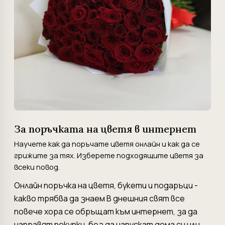
За поръчката на цветя в интернет
Научете как да поръчате цветя онлайн и как да се
грижите за тях. Изберете подходящите цветя за
всеки повод.
Онлайн поръчка на цветя, букети и подаръци -
какво трябва да знаем В днешния свят все
повече хора се обръщат към интернет, за да
направят покупки, без да напускат дома си или