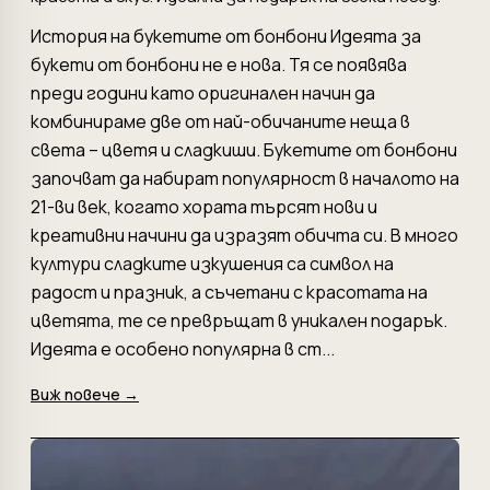
История на букетите от бонбони Идеята за
букети от бонбони не е нова. Тя се появява
преди години като оригинален начин да
комбинираме две от най-обичаните неща в
света – цветя и сладкиши. Букетите от бонбони
започват да набират популярност в началото на
21-ви век, когато хората търсят нови и
креативни начини да изразят обичта си. В много
култури сладките изкушения са символ на
радост и празник, а съчетани с красотата на
цветята, те се превръщат в уникален подарък.
Идеята е особено популярна в ст...
Виж повече →