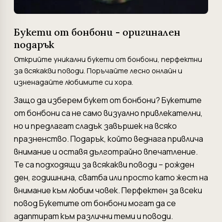
Букети от бонбони - оригинален
подарък
Открийте уникални букети от бонбони, перфектни
за всякакви поводи. Поръчайте лесно онлайн и
изненадайте любимите си хора.
Защо да изберем букет от бонбони? Букетите
от бонбони са не само визуално привлекателни,
но и предлагат сладък завършек на всяко
празненство. Подарък, който веднага привлича
внимание и оставя дълготрайно впечатление.
Те са подходящи за всякакви поводи – рожден
ден, годишнина, сватба или просто като жест на
внимание към любим човек. Перфектен за всеки
повод Букетите от бонбони могат да се
адаптират към различни теми и поводи.