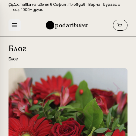
Доставка на цветя в
София
,
Пловдив
,
Варна
,
Бургас
и
още 1000+ други.
podari
buket
Блог
Блог