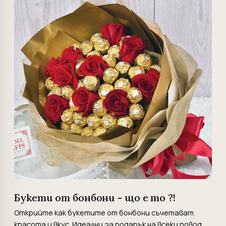
Букети от бонбони - що е то ?!
Открийте как букетите от бонбони съчетават
красота и вкус. Идеални за подарък на всеки повод.