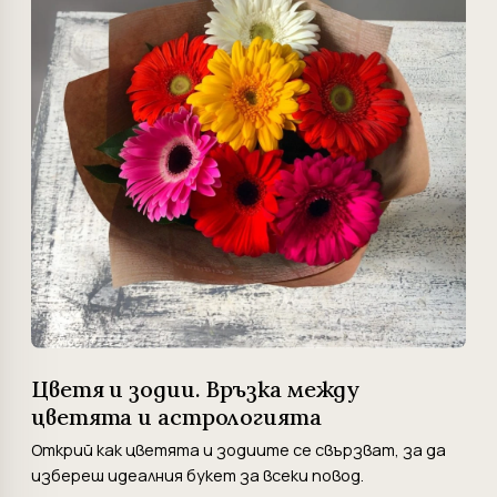
Цветя и зодии. Връзка между
цветята и астрологията
Открий как цветята и зодиите се свързват, за да
избереш идеалния букет за всеки повод.