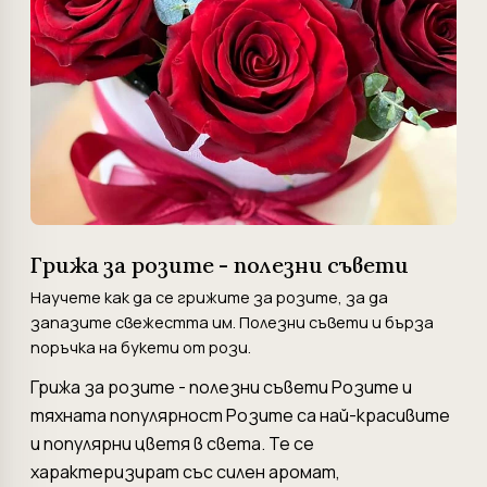
Грижа за розите - полезни съвети
Научете как да се грижите за розите, за да
запазите свежестта им. Полезни съвети и бърза
поръчка на букети от рози.
Грижа за розите - полезни съвети Розите и
тяхната популярност Розите са най-красивите
и популярни цветя в света. Те се
характеризират със силен аромат,