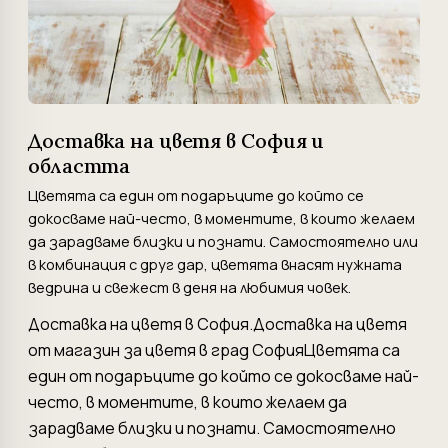
Доставка на цветя в София и
областта
Цветята са един от подаръците до който се
докосваме най-често, в моментите, в които желаем
да зарадваме близки и познати. Самостоятелно или
в комбинация с друг дар, цветята внасят нужната
ведрина и свежест в деня на любимия човек.
Доставка на цветя в София.Доставка на цветя
от магазин за цветя в град СофияЦветята са
един от подаръците до който се докосваме най-
често, в моментите, в които желаем да
зарадваме близки и познати. Самостоятелно