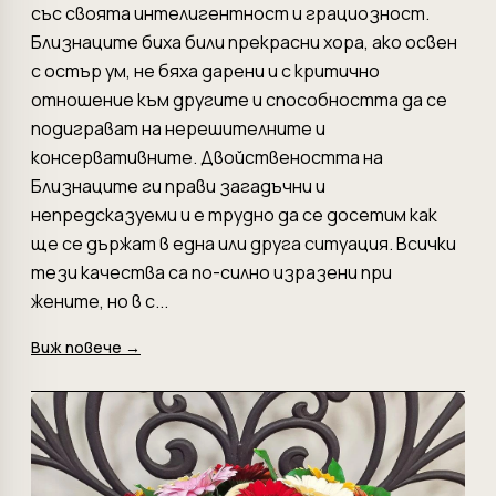
със своята интелигентност и грациозност.
Близнаците биха били прекрасни хора, ако освен
с остър ум, не бяха дарени и с критично
отношение към другите и способността да се
подиграват на нерешителните и
консервативните. Двойствеността на
Близнаците ги прави загадъчни и
непредсказуеми и е трудно да се досетим как
ще се държат в една или друга ситуация. Всички
тези качества са по-силно изразени при
жените, но в с...
Виж повече →