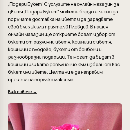
„Подари Букет“ С услугите на онлайн магазин за
цветя „Подари Букет“ можете бързо и лесно да
поръчате доставка на цветя и да зарадвате
свой близък или приятел в Пловдив. В нашия
онлайн магазин ще откриете богат избор от
букети от различни цветя, кошници с цветя,
кошници с плодове, букети от бонбони и
разнообразни подаръци. Те могат да бъдат в
кошници или като допълнение към избран от вас
букет или цвете. Целта ни е да направим
процеса на поръчка максима...
Виж повече →