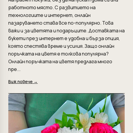
работното място. С развитието на
технологиите и интернет, онлайн
пазаруването става все по-популярно. Това
важи и за цветята и подаръците. Доставката на
букети през интернет е удобна и бърза опция,
която спестява време и усилия. Защо онлайн
поръчката на цветя е толкова популярна?
Онлайн поръчката на цветя предлага много
пре...
Виж повече →