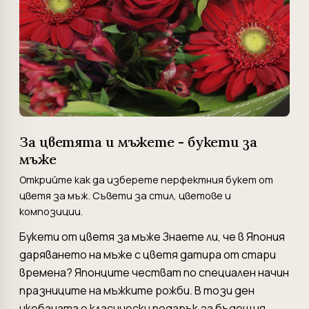
За цветята и мъжете - букети за
мъже
Открийте как да изберете перфектния букет от
цветя за мъж. Съвети за стил, цветове и
композиции.
Букети от цветя за мъже Знаете ли, че в Япония
даряването на мъже с цветя датира от стари
времена? Японците честват по специален начин
празниците на мъжките рожби. В този ден
икебаната е класически подарък за бъдещия