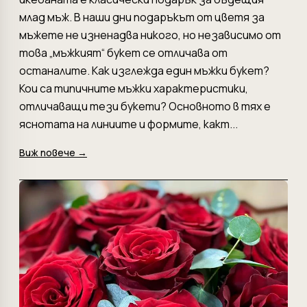
млад мъж. В наши дни подаръкът от цветя за
мъжете не изненадва никого, но независимо от
това „мъжкият“ букет се отличава от
останалите. Как изглежда един мъжки букет?
Кои са типичните мъжки характеристики,
отличаващи тези букети? Основното в тях е
яснотата на линиите и формите, какт...
Виж повече →