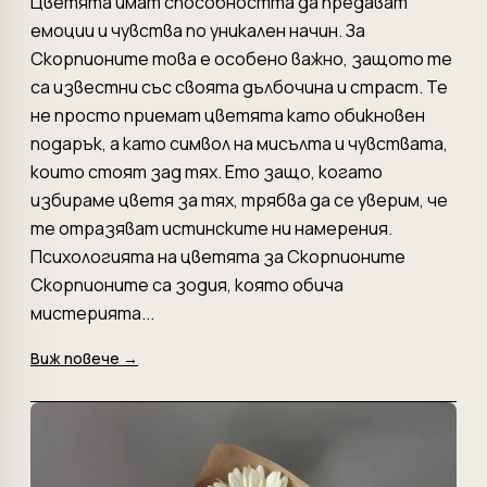
Цветята имат способността да предават
емоции и чувства по уникален начин. За
Скорпионите това е особено важно, защото те
са известни със своята дълбочина и страст. Те
не просто приемат цветята като обикновен
подарък, а като символ на мисълта и чувствата,
които стоят зад тях. Ето защо, когато
избираме цветя за тях, трябва да се уверим, че
те отразяват истинските ни намерения.
Психологията на цветята за Скорпионите
Скорпионите са зодия, която обича
мистерията...
Виж повече →