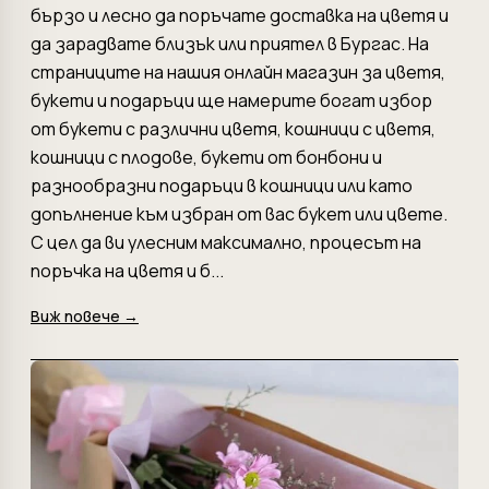
бързо и лесно да поръчате доставка на цветя и
да зарадвате близък или приятел в Бургас. На
страниците на нашия онлайн магазин за цветя,
букети и подаръци ще намерите богат избор
от букети с различни цветя, кошници с цветя,
кошници с плодове, букети от бонбони и
разнообразни подаръци в кошници или като
допълнение към избран от вас букет или цвете.
С цел да ви улесним максимално, процесът на
поръчка на цветя и б...
Виж повече →