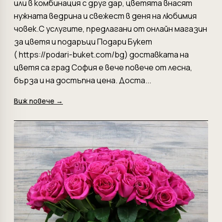
или в комбинация с друг дар, цветята внасят
нужната ведрина и свежест в деня на любимия
човек.С услугите, предлагани от онлайн магазин
за цветя и подаръци Подари Букет
( https://podari-buket.com/bg) доставката на
цветя са град София е вече повече от лесна,
бърза и на достъпна цена. Доста...
Виж повече →