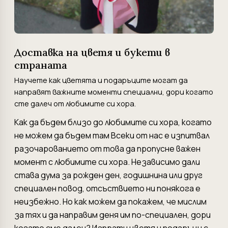
Доставка на цветя и букети в
страната
Научете как цветята и подаръците могат да
направят важните моменти специални, дори когато
сте далеч от любимите си хора.
Как да бъдем близо до любимите си хора, когато
не можем да бъдем там Всеки от нас е изпитвал
разочарованието от това да пропусне важен
момент с любимите си хора. Независимо дали
става дума за рожден ден, годишнина или друг
специален повод, отсъствието ни понякога е
неизбежно. Но как можем да покажем, че мислим
за тях и да направим деня им по-специален, дори
когато сме далеч? Изпрати цветя и подаръци с