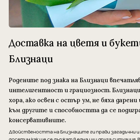
Доставка на цветя и букети
Близнаци
Родените под знака на Близнаци впечатля
интелигентност и грациозност. Близнаци
хора, ако освен с остър ум, не бяха дарен
към другите и способността да се подиг
консервативните.
Двойствеността на Близнаците ги прави загадъчни и 
досетим как ще се държат в една или друга ситуация. 