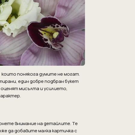
 които понякога думите не могат.
тирани, един добре подбран букет
е оценят мисълта и усилието,
характер.
ърнете внимание на детайлите. Те
е да добавите малка картичка с