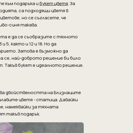
те към подаръка и
букет цветя
. За
одията, са подходящи цветя в
 цветове, но се съгласете, че
иво-синя такава.
ета е да се съобразите с тяхното
5, както и 12 и 18. Но да
прието. Затова е възможно да
а се, най-доброто решение би било
т. Такъв букет е идеалното решение.
ява двойствеността на Близнаците
лилавите цветя - статица. Давайки
е, намеквайки за тяхната
ят такъв подарък.