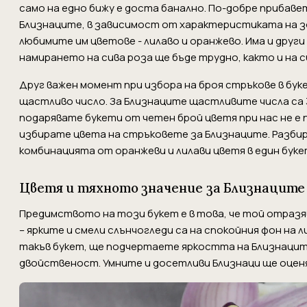
само на едно бижу е доста банално. По-добре прибаве
Близнаците, в зависимост от характеристиката на з
любимите им цветове - лилаво и оранжево. Има и други
намирането на сива роза ще бъде трудно, както и на с
Друг важен момент при избора на броя стръкове в бук
щастливо число. За Близнаците щастливите числа са 3 и 
подарявате букети от четен брой цветя при нас не е 
избирате цвета на стръковете за Близнаците. Разбир
комбинацията от оранжеви и лилави цветя в един буке
Цветя и тяхното значение за Близнаците
Предимството на този букет е в това, че той отраз
– ярките и смели слънчогледи са на спокойния фон на 
такъв букет, ще подчертаете яркостта на Близнацит
двойственост. Умните и досетливи Близнаци ще оцен