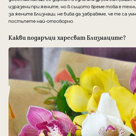
изразени при жените, но в същото време това е техни
за жените Близнаци, не бива да забравяме, че те са ум
постъпете най-отговорно.
Какви подаръци харесват Близнаците?