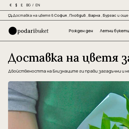
BG
/
EN
€
$
£
Доставка на цветя в
София
,
Пловдив
,
Варна
,
Бургас
и още 
podari
buket
Рожден ден
Летни букет
Доставка на цветя з
Двойствеността на Близнаците ги прави загадъчни и не