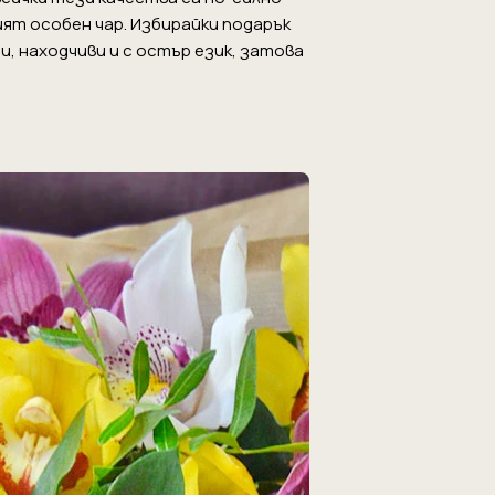
ят особен чар. Избирайки подарък
ни, находчиви и с остър език, затова