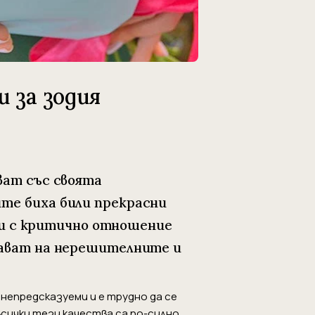
 за зодия
ват със своята
те биха били прекрасни
и и с критично отношение
рават на нерешителните и
непредсказуеми и е трудно да се
Всички тези качества са по-силно