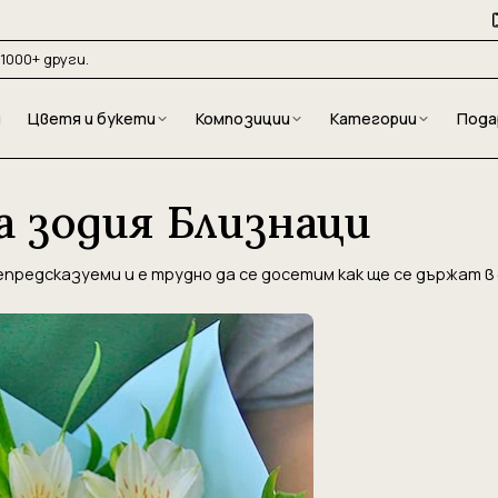
1000+ други.
и
Цветя и букети
Композиции
Категории
Пода
а зодия Близнаци
предсказуеми и е трудно да се досетим как ще се държат в 