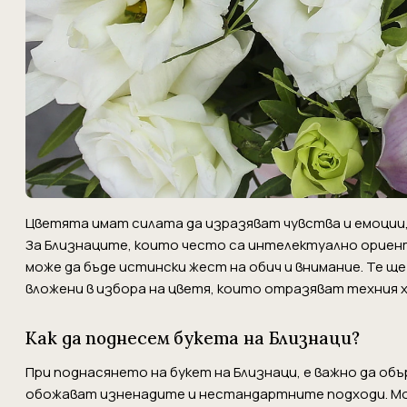
Цветята имат силата да изразяват чувства и емоции,
За Близнаците, които често са интелектуално ориен
може да бъде истински жест на обич и внимание. Те щ
вложени в избора на цветя, които отразяват техния 
Как да поднесем букета на Близнаци?
При поднасянето на букет на Близнаци, е важно да об
обожават изненадите и нестандартните подходи. Мож