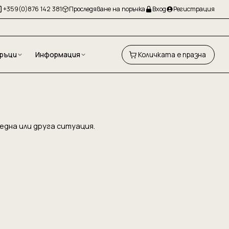
+359(0)876 142 381
Проследяване на поръчка
Вход
Регистрация
ръци
Информация
Количката е празна
една или друга ситуация.