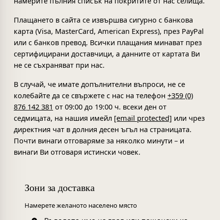
намерите пълния списък на покритите от нас селища.
Плащането в сайта се извършва сигурно с банкова
карта (Visa, MasterCard, American Express), през PayPal
или с банков превод. Всички плащания минават през
сертифицирани доставчици, а данните от картата Ви
не се съхраняват при нас.
В случай, че имате допълнителни въпроси, не се
колебайте да се свържете с нас на телефон
+359 (0)
876 142 381
от 09:00 до 19:00 ч. всеки ден от
седмицата, на нашия имейл
[email protected]
или чрез
директния чат в долния десен ъгъл на страницата.
Почти винаги отговаряме за няколко минути – и
винаги Ви отговаря истински човек.
Зони за доставка
Намерете желаното населено място