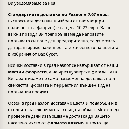
Ви уведомяваме за нея.
Стандартната доставка до Разлог е 7.67 евро.
Експресната доставка в избран от Вас час (при
наличност на флорист) е на цена 10.23 евро. За по-
важни поводи Ви препоръчваме да направите
поръчката си поне ден предварително, за да можем
да гарантираме наличността и качеството на цветята
в избрания от Вас букет.
Всички доставки в град Разлог се извършват от наши
местни флористи
, а не чрез куриерски фирми. Така
Ви гарантираме не само навременна доставка, но и
свежестта, формата и перфектния външен вид на
поръчания продукт.
Освен в град Разлог, доставяме цветя и подаръци и в
околните населени места в същата област. Можете да
проверите дали извършваме доставка до Вашето
населено място от
формата вдясно
, в която ще