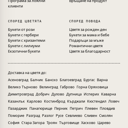
Програма за лоялни
Връщане на продукт
клиенти
СПОРЕД ЦВЕТЯТА
СПОРЕД ПОВОДА
Букети от рози
Цветя за рожден ден
Букети с гербери
Букети за мама и бебе
Букети с хризантеми
Подаръци за мъже
Букети с лилиуми
Романтични цветя
Екзотични букети
Цветя за благодарност
Доставка на цветя до:
Асеновград
Балчик
Банско
Благоевград
Бургас
Варна
Велико Търново
Велинград
Габрово
Горна Оряховица
Димитровград
Добрич
Дулово
Дупница
Исперих
Каварна
Казанлък
Карлово
Костинброд
Кърджали
Кюстендил
Ловеч
Пазарджик
Панагюрище
Перник
Петрич
Плевен
Пловдив
Поморие
Разград
Разлог
Русе
Севлиево
Сливен
Смолян
София
Стара Загора
Троян
Търговище
Хасково
Царево