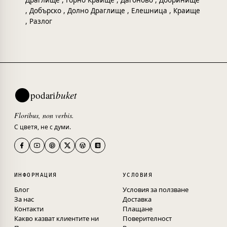
Драглище
,
Горно Краище
,
Дагоново
,
Добринище
,
Добърско
,
Долно Драглище
,
Елешница
,
Краище
,
Разлог
podari
buket
Floribus, non verbis.
С цветя, не с думи.
ИНФОРМАЦИЯ
УСЛОВИЯ
Блог
Условия за ползване
За нас
Доставка
Контакти
Плащане
Какво казват клиентите ни
Поверителност