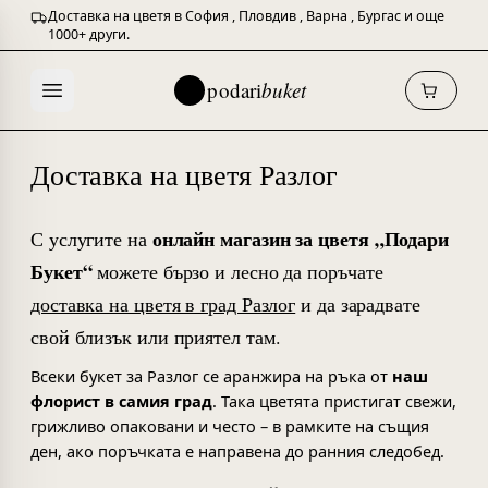
Доставка на цветя в
София
,
Пловдив
,
Варна
,
Бургас
и още
1000+ други.
podari
buket
Доставка на цветя Разлог
онлайн магазин за цветя „Подари
С услугите на
Букет“
можете бързо и лесно да поръчате
доставка на цветя в град Разлог
и да зарадвате
свой близък или приятел там.
Всеки букет за Разлог се аранжира на ръка от
наш
флорист в самия град
. Така цветята пристигат свежи,
грижливо опаковани и често – в рамките на същия
ден, ако поръчката е направена до ранния следобед.