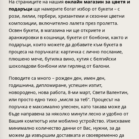
На страниците на нашия
онлайн магазин за цветя и
подаръци
ще намерите богат избор от букети – с
рози, лилии, гербери, хризантеми и сезонни цветни
композиции, включително лалета през пролетта.
Освен букети, в магазина ни ще откриете и
аранжировки в кошници, букети от бонбони, както и
подаръци, които можете да добавите към букета в
процеса на поръчката: картичка с лично послание,
плюшено мече, бутилка вино, кутия с белгийски
шоколадови бонбони или гирлянд от балони.
Поводите са много – рожден ден, имен ден,
годишнина, дипломиране, успешен изпит,
новородено, нова работа, 8-ми март, Свети Валентин,
или просто едно тихо „мисля за теб“. Процесът на
поръчка е максимално улеснен, като такава може да
бъде направена за няколко минути лесно и удобно от
Вашия компютър или мобилно устройство. Изискваме
минимално количество данни от Вас, нужни, за да
можем да извършим доставката и своевременно да