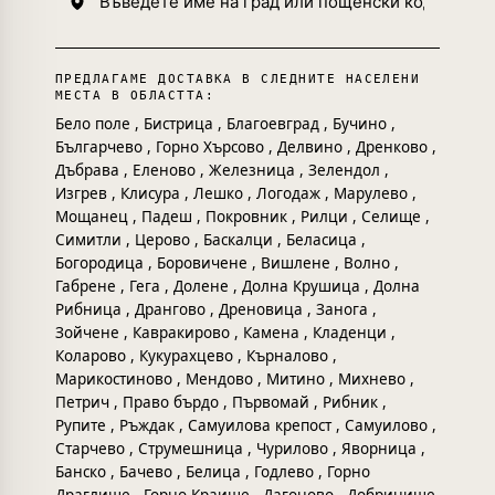
ПРЕДЛАГАМЕ ДОСТАВКА В СЛЕДНИТЕ НАСЕЛЕНИ
МЕСТА В ОБЛАСТТА:
Бело поле
,
Бистрица
,
Благоевград
,
Бучино
,
Българчево
,
Горно Хърсово
,
Делвино
,
Дренково
,
Дъбрава
,
Еленово
,
Железница
,
Зелендол
,
Изгрев
,
Клисура
,
Лешко
,
Логодаж
,
Марулево
,
Мощанец
,
Падеш
,
Покровник
,
Рилци
,
Селище
,
Симитли
,
Церово
,
Баскалци
,
Беласица
,
Богородица
,
Боровичене
,
Вишлене
,
Волно
,
Габрене
,
Гега
,
Долене
,
Долна Крушица
,
Долна
Рибница
,
Дрангово
,
Дреновица
,
Занога
,
Зойчене
,
Кавракирово
,
Камена
,
Кладенци
,
Коларово
,
Кукурахцево
,
Кърналово
,
Марикостиново
,
Мендово
,
Митино
,
Михнево
,
Петрич
,
Право бърдо
,
Първомай
,
Рибник
,
Рупите
,
Ръждак
,
Самуилова крепост
,
Самуилово
,
Старчево
,
Струмешница
,
Чурилово
,
Яворница
,
Банско
,
Бачево
,
Белица
,
Годлево
,
Горно