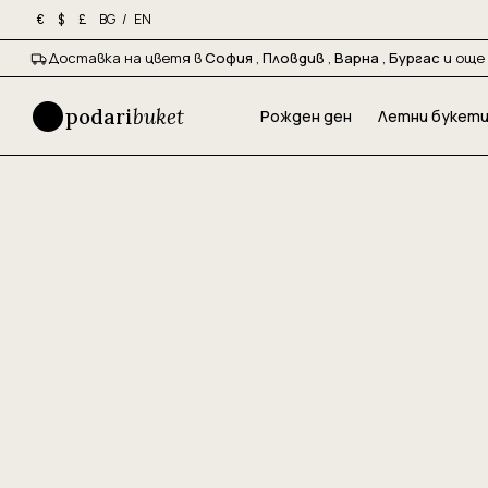
BG
/
EN
€
$
£
Доставка на цветя в
София
,
Пловдив
,
Варна
,
Бургас
и още 
podari
buket
Рожден ден
Летни букет