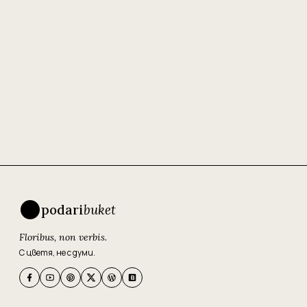
podari
buket
Floribus, non verbis.
С цветя, не с думи.