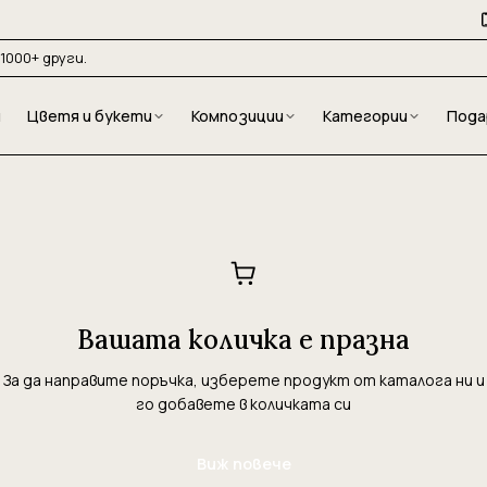
1000+ други.
и
Цветя и букети
Композиции
Категории
Пода
Вашата количка е празна
За да направите поръчка, изберете продукт от каталога ни и
го добавете в количката си
Виж повече