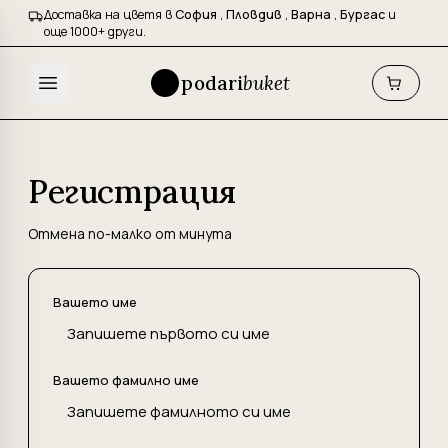
Доставка на цветя в
София
,
Пловдив
,
Варна
,
Бургас
и
още 1000+ други.
podari
buket
Регистрация
Отмена по-малко от минута
Вашето име
Вашето фамилно име