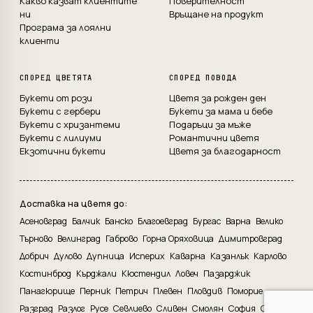
Какво казват клиентите
Поверителност
ни
Връщане на продукт
Програма за лоялни
клиенти
СПОРЕД ЦВЕТЯТА
СПОРЕД ПОВОДА
Букети от рози
Цветя за рожден ден
Букети с гербери
Букети за мама и бебе
Букети с хризантеми
Подаръци за мъже
Букети с лилиуми
Романтични цветя
Екзотични букети
Цветя за благодарност
Доставка на цветя до:
Асеновград
Балчик
Банско
Благоевград
Бургас
Варна
Велико
Търново
Велинград
Габрово
Горна Оряховица
Димитровград
Добрич
Дулово
Дупница
Исперих
Каварна
Казанлък
Карлово
Костинброд
Кърджали
Кюстендил
Ловеч
Пазарджик
Панагюрище
Перник
Петрич
Плевен
Пловдив
Поморие
Разград
Разлог
Русе
Севлиево
Сливен
Смолян
София
Стара