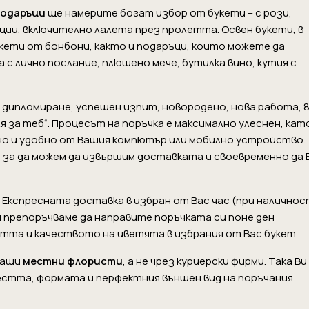
подаръци
ще намерите богат избор от букети – с рози,
ции, включително лалета през пролетта. Освен букети, в
укети от бонбони, както и подаръци, които можете да
 с лично послание, плюшено мече, бутилка вино, кутия с
, дипломиране, успешен изпит, новородено, нова работа, 8
я за теб“. Процесът на поръчка е максимално улеснен, кат
сно и удобно от Вашия компютър или мобилно устройство.
 за да можем да извършим доставката и своевременно да 
Експресната доставка в избран от Вас час (при наличнос
 Ви препоръчваме да направите поръчката си поне ден
тта и качеството на цветята в избрания от Вас букет.
наши
местни флористи
, а не чрез куриерски фирми. Така Ви
естта, формата и перфектния външен вид на поръчания