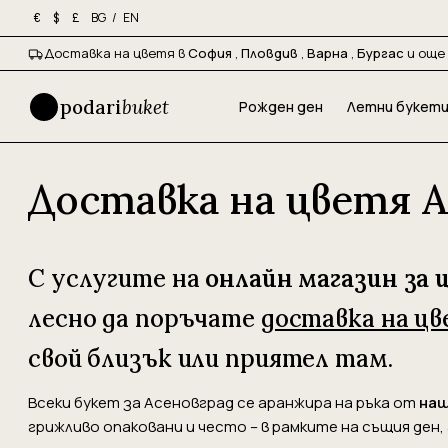
BG
/
EN
€
$
£
Доставка на цветя в
София
,
Пловдив
,
Варна
,
Бургас
и още 
podari
buket
Рожден ден
Летни букет
Доставка на цветя 
С услугите на
онлайн магазин за 
лесно да поръчате
доставка на цв
свой близък или приятел там.
Всеки букет за Асеновград се аранжира на ръка от
наш
грижливо опаковани и често – в рамките на същия ден,