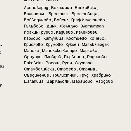
МЕСТА В ОБЛАСТТА:
Асеновград
,
Белащица
,
Бенковски
,
Браниполе
,
Брестник
,
Брестовица
,
Войводиново
,
Войсил
,
Граф Игнатиево
,
Гълъбово
,
Динк
,
Желязно
,
Златитрап
,
Йоаким Груево
,
Кадиево
,
Калековец
,
Карлово
,
Катуница
,
Костиево
,
Кочево
,
Крислово
,
Крумово
,
Куклен
,
Малък чардак
,
-
Маноле
,
Манолско Конаре
,
Марково
,
о
Оризари
,
Пловдив
,
Първенец
,
Радиново
,
Раковски
,
Рогош
,
Руен
,
Скутаре
,
Ви
Стамболийски
,
Строево
,
Стряма
,
Съединение
,
Трилистник
,
Труд
,
Храбрино
,
Цалапица
,
Цар Калоян
,
Царацово
,
Ягодово
т