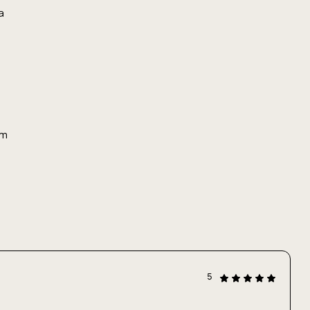
а
т
5