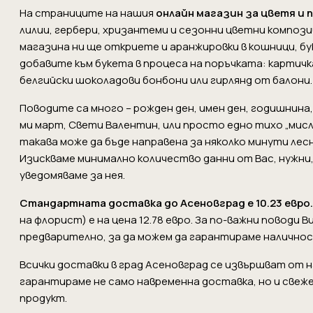
На страниците на нашия
онлайн магазин за цветя и 
лилии, гербери, хризантеми и сезонни цветни компози
магазина ни ще откриете и аранжировки в кошници, б
добавите към букета в процеса на поръчката: картичка
белгийски шоколадови бонбони или гирлянд от балони.
Поводите са много – рожден ден, имен ден, годишнина
ми март, Свети Валентин, или просто едно тихо „мисл
такава може да бъде направена за няколко минути ле
Изискваме минимално количество данни от Вас, нужни,
уведомяваме за нея.
Стандартната доставка до Асеновград е 10.23 евро.
на флорист) е на цена 12.78 евро. За по-важни поводи
предварително, за да можем да гарантираме наличнос
Всички доставки в град Асеновград се извършват от 
гарантираме не само навременна доставка, но и свеж
продукт.