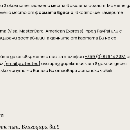
и и в околните населени места в същата област. Можете д
елено място от
формата вдясно
, в която ще намерите
(Visa, MasterCard, American Express), през PayPal или с
ицирани доставчици, а данните от картата Ви не се
байте да се свържете с нас на телефон
+359 (0) 876 142 381
о
йл
[email protected]
или чрез директния чат в долния десен
лко минути – и винаги Ви отговаря истински човек.
ии
н път. Благодаря ви!!!