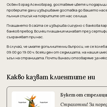
Освен в град Асеновград, доставяме цветя и подаръц
проверите дали извършваме доставка до Вашето нас
пълния списък на покритите от нас селища.
Плащането в сайта се извършва сигурно с банкова карта 
банков превод. Всички плащания минават през сертиф
съхраняват при нас.
В случай, че имате допълнителни въпроси, не се коле
09:00 до 19:00 ч. всеки ден от седмицата, на нашия име
ъгъл на страницата. Почти винаги отговаряме за няко
Какво казват клиентите ни
Букет от стрелиц
Страхотни! За пореде