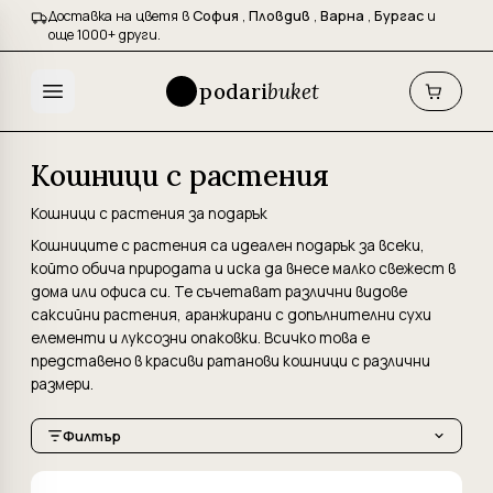
Доставка на цветя в
София
,
Пловдив
,
Варна
,
Бургас
и
още 1000+ други.
podari
buket
Кошници с растения
Кошници с растения за подарък
Кошниците с растения са идеален подарък за всеки,
който обича природата и иска да внесе малко свежест в
дома или офиса си. Те съчетават различни видове
саксийни растения, аранжирани с допълнителни сухи
елементи и луксозни опаковки. Всичко това е
представено в красиви ратанови кошници с различни
размери.
Филтър