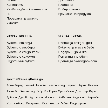
За нас
Доставка
Контакти
Плащане
Какво казват клиентите
Поверителност
ни
Връщане на продукт
Програма за лоялни
клиенти
СПОРЕД ЦВЕТЯТА
СПОРЕД ПОВОДА
Букети от рози
Цветя за рожден ден
Букети с гербери
Букети за мама и бебе
Букети с хризантеми
Подаръци за мъже
Букети с лилиуми
Романтични цветя
Екзотични букети
Цветя за благодарност
Доставка на цветя до:
Асеновград
Балчик
Банско
Благоевград
Бургас
Варна
Велико
Търново
Велинград
Габрово
Горна Оряховица
Димитровград
Добрич
Дулово
Дупница
Исперих
Каварна
Казанлък
Карлово
Костинброд
Кърджали
Кюстендил
Ловеч
Пазарджик