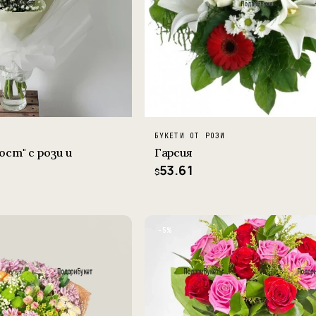
БУКЕТИ ОТ РОЗИ
ост" с рози и
Гарсия
53.61
$
−5%