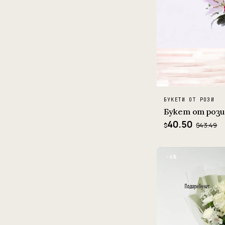
БУКЕТИ ОТ РОЗИ
Букет от рози
40.50
$43.49
$
−6%