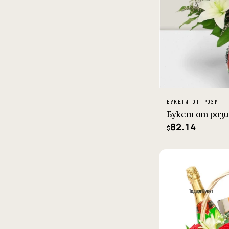
БУКЕТИ ОТ РОЗИ
Букет от рози
82.14
$
−5%