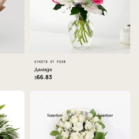
БУКЕТИ ОТ РОЗИ
Далида
66.83
$
−5%