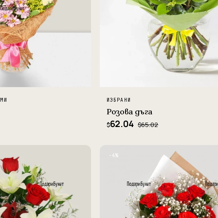
ЕМИ
ИЗБРАНИ
Розова дъга
62.04
$65.02
$
−4%