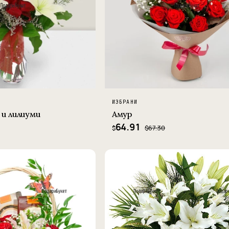
ИЗБРАНИ
 и лилиуми
Амур
64.91
$67.30
$