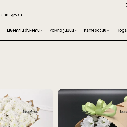
1000+ други.
и
Цветя и букети
Композиции
Категории
Пода