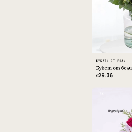
БУКЕТИ ОТ РОЗИ
Букет от бели
29.36
$
−7%