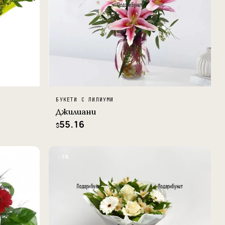
БУКЕТИ С ЛИЛИУМИ
Джилиани
55.16
$
−5%