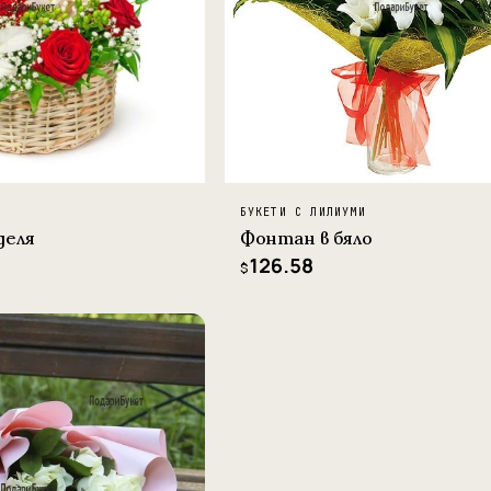
И
БУКЕТИ С ЛИЛИУМИ
деля
Фонтан в бяло
126.58
$