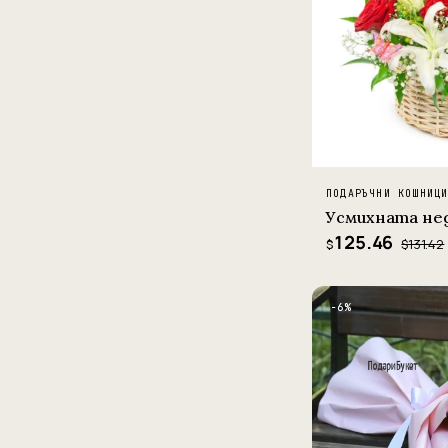
ПОДАРЪЧНИ КОШНИЦ
Усмихната не
125.46
$131.42
$
−6%