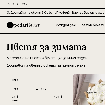
BG
/
EN
€
$
£
Доставка на цветя в
София
,
Пловдив
,
Варна
,
Бургас
и още 
podari
buket
Рожден ден
Летни букет
Цветя за зимата
Доставка на цветя и букети за зимния сезон
Доставка на цветя и букети за зимния сезон
ЦЕНА
—
23 $
127 $
ЦВЯТ