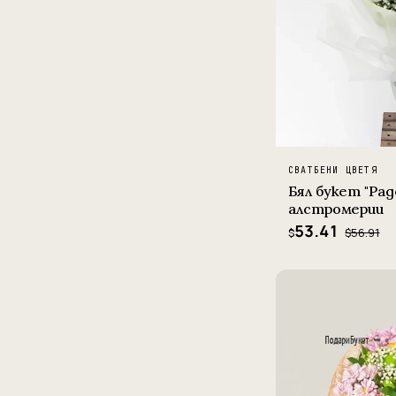
СВАТБЕНИ ЦВЕТЯ
Бял букет "Рад
алстромерии
53.41
$56.91
$