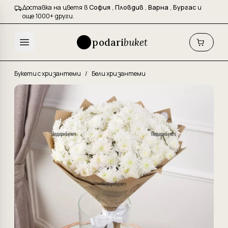
Доставка на цветя в
София
,
Пловдив
,
Варна
,
Бургас
и
още 1000+ други.
podari
buket
Букети с хризантеми
/
Бели хризантеми