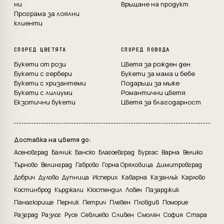
ни
Връщане на продукт
Програма за лоялни
клиенти
СПОРЕД ЦВЕТЯТА
СПОРЕД ПОВОДА
Букети от рози
Цветя за рожден ден
Букети с гербери
Букети за мама и бебе
Букети с хризантеми
Подаръци за мъже
Букети с лилиуми
Романтични цветя
Екзотични букети
Цветя за благодарност
Доставка на цветя до:
Асеновград
Балчик
Банско
Благоевград
Бургас
Варна
Велико
Търново
Велинград
Габрово
Горна Оряховица
Димитровград
Добрич
Дулово
Дупница
Исперих
Каварна
Казанлък
Карлово
Костинброд
Кърджали
Кюстендил
Ловеч
Пазарджик
Панагюрище
Перник
Петрич
Плевен
Пловдив
Поморие
Разград
Разлог
Русе
Севлиево
Сливен
Смолян
София
Стара