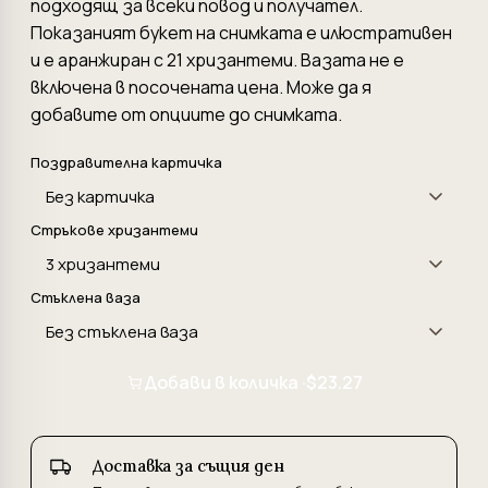
подходящ за всеки повод и получател.
Показаният букет на снимката е илюстративен
и е аранжиран с 21 хризантеми. Вазата не е
включена в посочената цена. Може да я
добавите от опциите до снимката.
Поздравителна картичка
Стръкове хризантеми
Стъклена ваза
Добави в количка ·
$23.27
Доставка за същия ден