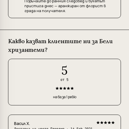
Поръчайте до ранния следобед и букетът
пристига днес — аранжиран от флорист в
града на получателя.
Какво казват клиентите ни за Бели
хризантеми?
5
от 5
на база 1 ревю
Васил Х.
Доставка на цветя Пловдив
· 16 Feb 2021