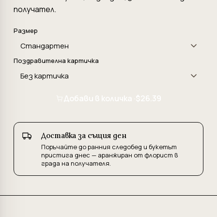
получател.
Размер
Поздравителна картичка
Добави в количка ·
$26.39
Доставка за същия ден
Поръчайте до ранния следобед и букетът
пристига днес — аранжиран от флорист в
града на получателя.