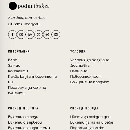
podari
buket
Floribus, non verbis.
С цветя, не с думи.
ИНФОРМАЦИЯ
УСЛОВИЯ
Блог
Условия за ползване
За нас
Доставка
Контакти
Плащане
Какво казват клиентите
Поверителност
ни
Връщане на продукт
Програма за лоялни
клиенти
СПОРЕД ЦВЕТЯТА
СПОРЕД ПОВОДА
Букети от рози
Цветя за рожден ден
Букети с гербери
Букети за мама и бебе
Букети с хризантеми
Подаръци за мъже