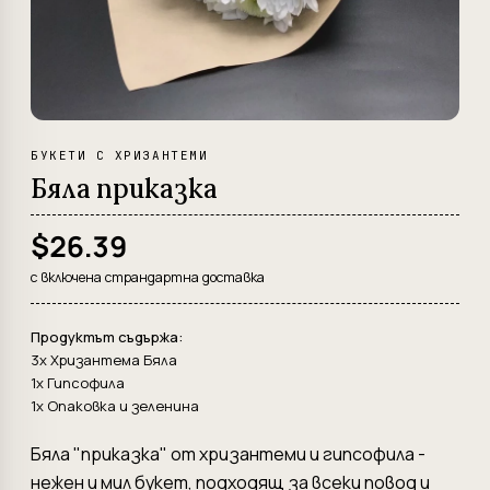
БУКЕТИ С ХРИЗАНТЕМИ
Бяла приказка
$26.39
с включена страндартна доставка
Продуктът съдържа:
3x Хризантема Бяла
1x Гипсофила
1x Опаковка и зеленина
Бяла "приказка" от хризантеми и гипсофила -
нежен и мил букет, подходящ за всеки повод и