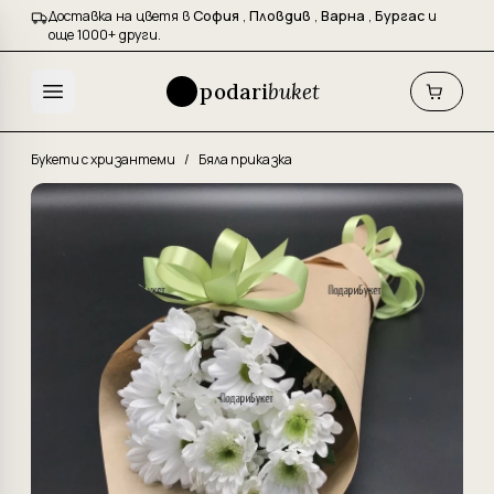
Доставка на цветя в
София
,
Пловдив
,
Варна
,
Бургас
и
още 1000+ други.
podari
buket
Букети с хризантеми
/
Бяла приказка