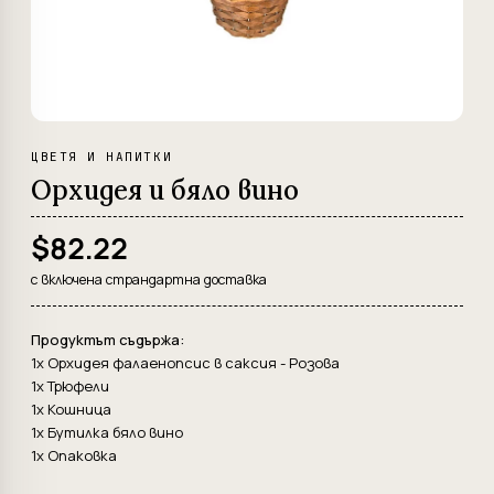
ЦВЕТЯ И НАПИТКИ
Орхидея и бяло вино
$82.22
с включена страндартна доставка
Продуктът съдържа:
1x Орхидея фалаенопсис в саксия - Розова
1x Трюфели
1x Кошница
1x Бутилка бяло вино
1x Опаковка