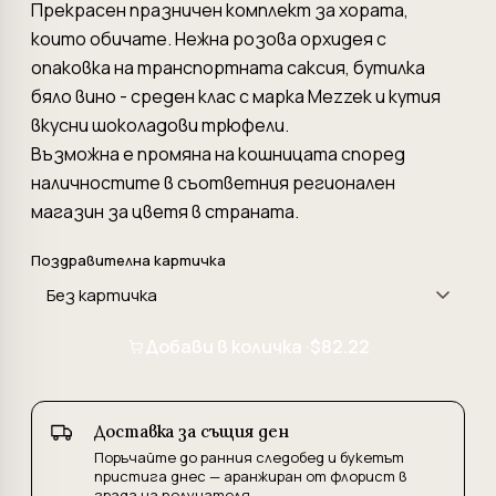
Прекрасен празничен комплект за хората,
които обичате. Нежна розова орхидея с
опаковка на транспортната саксия, бутилка
бяло вино - среден клас с марка Mezzek и кутия
вкусни шоколадови трюфели.
Възможна е промяна на кошницата според
наличностите в съответния регионален
магазин за цветя в страната.
Поздравителна картичка
Добави в количка ·
$82.22
Доставка за същия ден
Поръчайте до ранния следобед и букетът
пристига днес — аранжиран от флорист в
града на получателя.