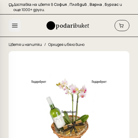
Доставка на цветя в
София
,
Пловдив
,
Варна
,
Бургас
и
още 1000+ други.
podari
buket
Цветя и напитки
/
Орхидея и бяло вино