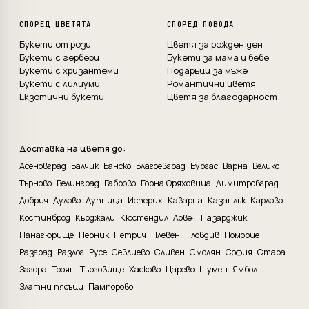
СПОРЕД ЦВЕТЯТА
СПОРЕД ПОВОДА
Букети от рози
Цветя за рожден ден
Букети с гербери
Букети за мама и бебе
Букети с хризантеми
Подаръци за мъже
Букети с лилиуми
Романтични цветя
Екзотични букети
Цветя за благодарност
Доставка на цветя до:
Асеновград
Балчик
Банско
Благоевград
Бургас
Варна
Велико
Търново
Велинград
Габрово
Горна Оряховица
Димитровград
Добрич
Дулово
Дупница
Исперих
Каварна
Казанлък
Карлово
Костинброд
Кърджали
Кюстендил
Ловеч
Пазарджик
Панагюрище
Перник
Петрич
Плевен
Пловдив
Поморие
Разград
Разлог
Русе
Севлиево
Сливен
Смолян
София
Стара
Загора
Троян
Търговище
Хасково
Царево
Шумен
Ямбол
Златни пясъци
Пампорово