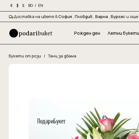
BG
/
EN
€
$
£
Доставка на цветя в
София
,
Пловдив
,
Варна
,
Бургас
и още 
podari
buket
Рожден ден
Летни букет
Букети от рози
/
Танц за двама