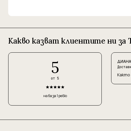
Какво казват клиентите ни за Т
5
ДИАНА 
Достав
Както 
от 5
на база 1 ревю