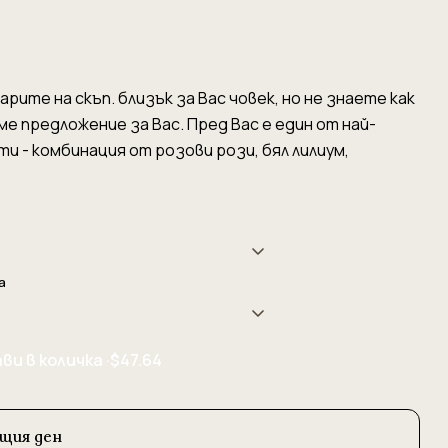
арите на скъп. близък за Вас човек, но не знаете как
ме предложение за Вас. Пред Вас е един от най-
и - комбинация от розови рози, бял лилиум,
а
ви в количка ·
$47.64
ъщия ден