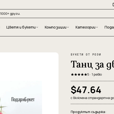
1000+ други.
и
Цветя и букети
Композиции
Категории
Пода
БУКЕТИ ОТ РОЗИ
Танц за д
5 · 1 ревю
$47.64
с включена страндартна д
Продуктът съдържа: