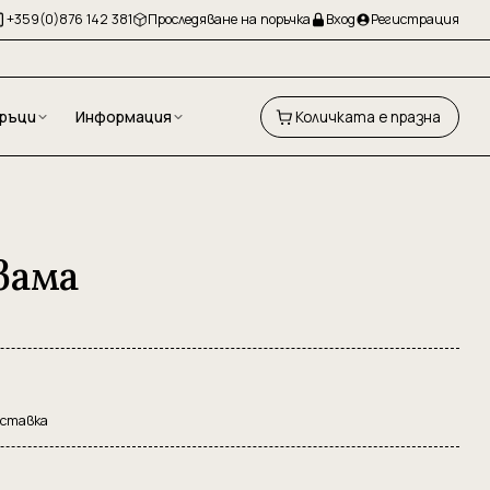
+359(0)876 142 381
Проследяване на поръчка
Вход
Регистрация
ръци
Информация
Количката е празна
вама
оставка