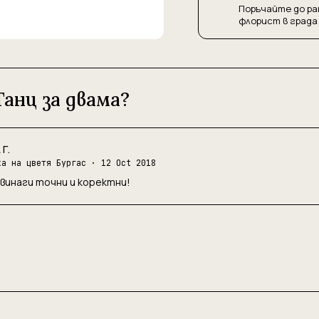
Поръчайте до ра
флорист в града
анц за двама?
Г.
ка на цветя Бургас
· 12 Oct 2018
винаги точни и коректни!