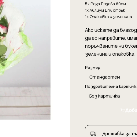
5x Роза Розова 60см
1x Лилиум Бял стрък
1x Опаковка и зеленина
Ако искате да благод
да го направите, има
поръчваните ни букет
зеленина и опаковка.
Размер
Поздравителна картичк
Доба
Доставка за с