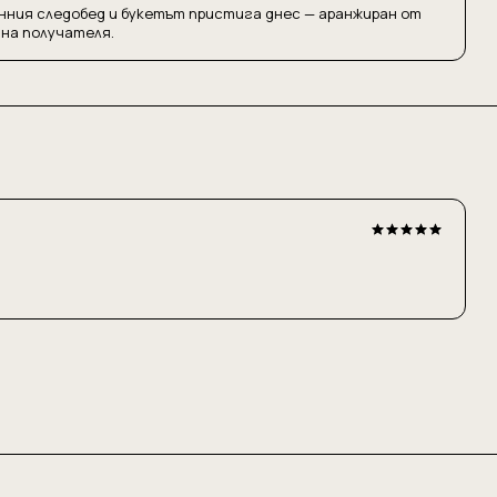
нния следобед и букетът пристига днес — аранжиран от
 на получателя.