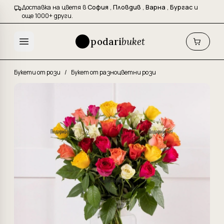
Доставка на цветя в
София
,
Пловдив
,
Варна
,
Бургас
и
още 1000+ други.
podari
buket
Букети от рози
/
Букет от разноцветни рози