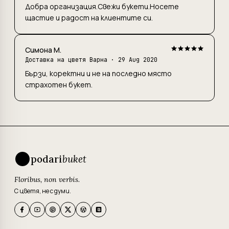
Добра организация.Свежи букети.Носете
щастие и радост на клиентите си.
Симона М.
Доставка на цветя Варна
· 29 Aug 2020
Бързи, коректни и не на последно място
страхотен букет.
podari
buket
Floribus, non verbis.
С цветя, не с думи.