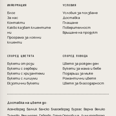
ИНФОРМАЦИЯ
УСЛОВИЯ
Блог
Условия за ползване
За нас
Доставка
Контакти
Плащане
Какво казват клиентите
Поверителност
ни
Връщане на продукт
Програма за лоялни
клиенти
СПОРЕД ЦВЕТЯТА
СПОРЕД ПОВОДА
Букети от рози
Цветя за рожден ден
Букети с гербери
Букети за мама и бебе
Букети с хризантеми
Подаръци за мъже
Букети с лилиуми
Романтични цветя
Екзотични букети
Цветя за благодарност
Доставка на цветя до:
Асеновград
Балчик
Банско
Благоевград
Бургас
Варна
Велико
Търново
Велинград
Габрово
Горна Оряховица
Димитровград