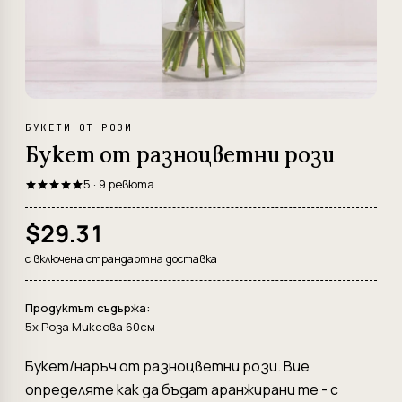
БУКЕТИ ОТ РОЗИ
Букет от разноцветни рози
5 · 9 ревюта
$29.31
с включена страндартна доставка
Продуктът съдържа:
5x Роза Миксова 60см
Букет/наръч от разноцветни рози. Вие
определяте как да бъдат аранжирани те - с