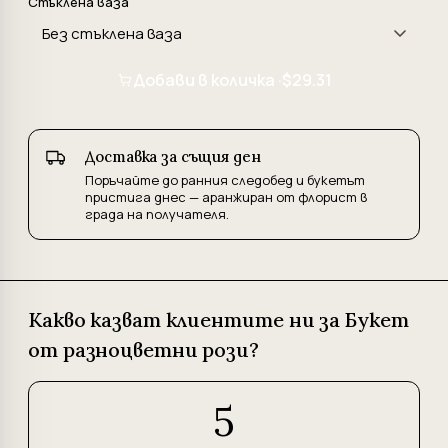
Стъклена ваза
Добави в количка ·
$29.31
Доставка за същия ден
Поръчайте до ранния следобед и букетът
пристига днес — аранжиран от флорист в
града на получателя.
Какво казват клиентите ни за Букет
от разноцветни рози?
5