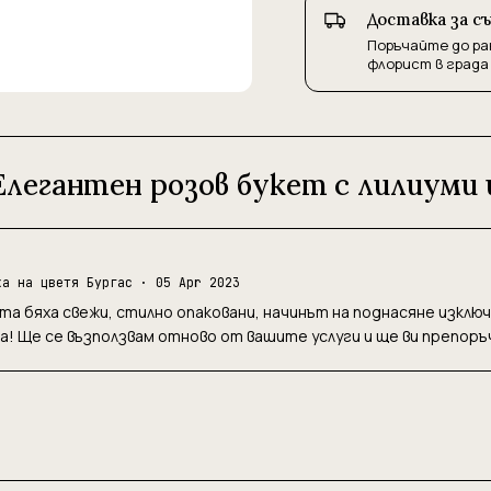
Доставка за с
Поръчайте до ра
флорист в града
Елегантен розов букет с лилиуми
ка на цветя Бургас
· 05 Apr 2023
а бяха свежи, стилно опаковани, начинът на поднасяне изклю
! Ще се възползвам отново от вашите услуги и ще ви препоръч