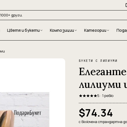
1000+ други.
и
Цветя и букети
Композиции
Категории
Пода
оми
БУКЕТИ С ЛИЛИУМИ
Елеганте
лилиуми 
5 · 1 ревю
$74.34
с включена страндартна д