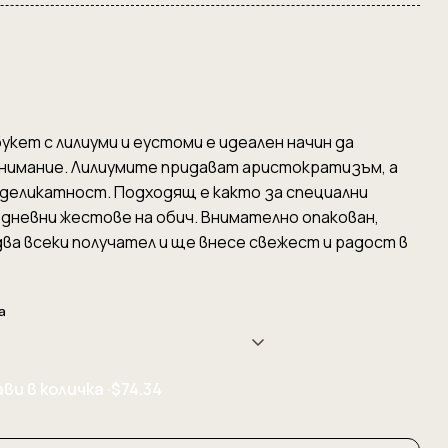
кет с лилиуми и еустоми е идеален начин да
нимание. Лилиумите придават аристократизъм, а
еликатност. Подходящ е както за специални
едневни жестове на обич. Внимателно опакован,
ва всеки получател и ще внесе свежест и радост в
а
ви в количка ·
$74.34