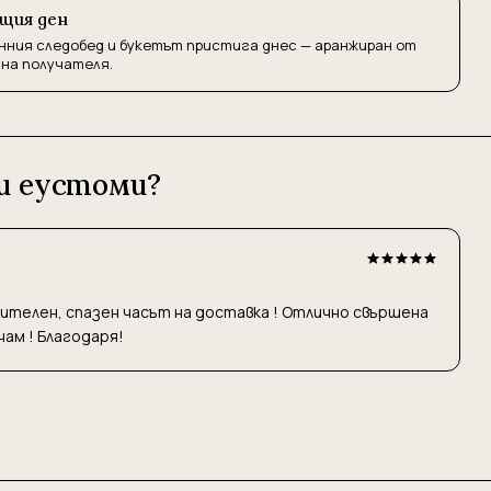
ъщия ден
нния следобед и букетът пристига днес — аранжиран от
 на получателя.
 и еустоми?
чителен, спазен часът на доставка ! Отлично свършена
ам ! Благодаря!