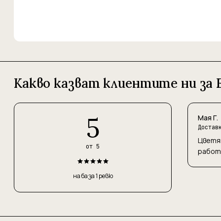
Какво казват клиентите ни за 
5
Мая Г.
Достав
Цветят
от 5
работа
на база 1 ревю