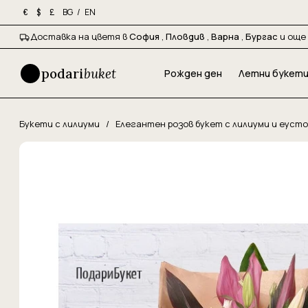
BG
/
EN
€
$
£
Доставка на цветя в
София
,
Пловдив
,
Варна
,
Бургас
и още 
podari
buket
Рожден ден
Летни букет
Букети с лилиуми
/
Елегантен розов букет с лилиуми и еуст