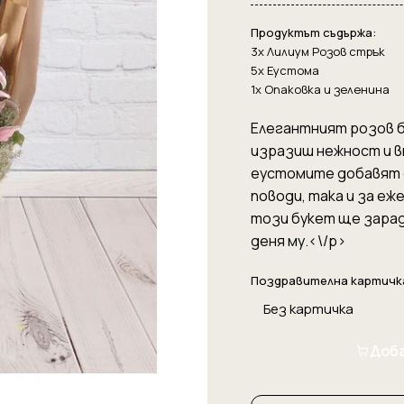
Продуктът съдържа:
3x Лилиум Розов стрък
5x Еустома
1x Опаковка и зеленина
Елегантният розов бу
изразиш нежност и в
еустомите добавят д
поводи, така и за еж
този букет ще зарад
деня му.<\/p>
Поздравителна картичк
Доба