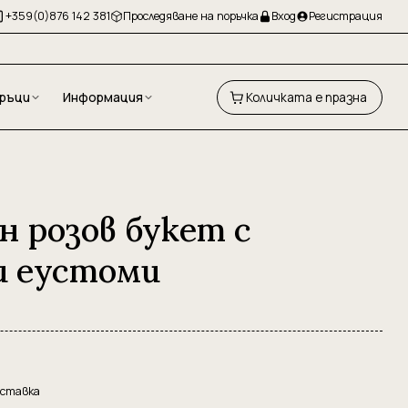
+359(0)876 142 381
Проследяване на поръчка
Вход
Регистрация
ръци
Информация
Количката е празна
н розов букет с
и еустоми
оставка