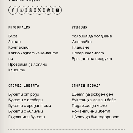
ИНФОРМАЦИЯ
УСЛОВИЯ
Блог
Условия за ползване
За нас
Доставка
Контакти
Плащане
Какво казват клиентите
Поверителност
ни
Връщане на продукт
Програма за лоялни
клиенти
СПОРЕД ЦВЕТЯТА
СПОРЕД ПОВОДА
Букети от рози
Цветя за рожден ден
Букети с гербери
Букети за мама и бебе
Букети с хризантеми
Подаръци за мъже
Букети с лилиуми
Романтични цветя
Екзотични букети
Цветя за благодарност