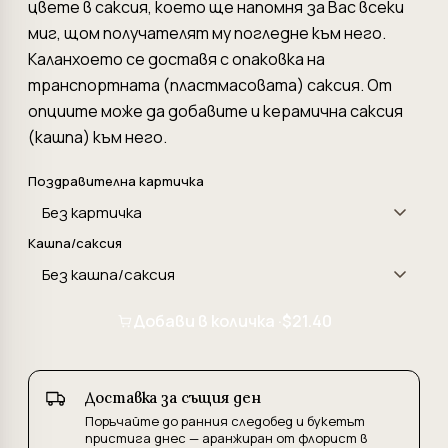
цвете в саксия, което ще напомня за Вас всеки
миг, щом получателят му погледне към него.
Каланхоето се доставя с опаковка на
транспортната (пластмасовата) саксия. От
опциите може да добавите и керамична саксия
(кашпа) към него.
Поздравителна картичка
Кашпа/саксия
Добави в количка ·
$21.40
Доставка за същия ден
Поръчайте до ранния следобед и букетът
пристига днес — аранжиран от флорист в