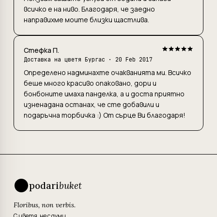
всичко е на ниво. Благодаря, че заедно
направихме моите близки щастлива.
Стефка П.
Доставка на цветя Бургас
· 20 Feb 2017
Определено надминахте очакванията ми. Всичко
беше много красиво опаковано, дори и
бонбоните имаха панделка, а и доста приятно
изненадана останах, че сте добавили и
подаръчна торбичка :) От сърце Ви благодаря!
podari
buket
Floribus, non verbis.
С цветя, не с думи.