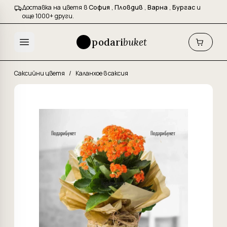
Доставка на цветя в
София
,
Пловдив
,
Варна
,
Бургас
и
още 1000+ други.
podari
buket
Саксийни цветя
/
Каланхое в саксия