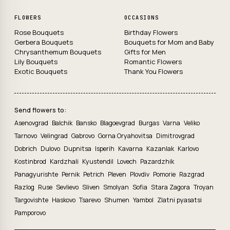
FLOWERS
OCCASIONS
Rose Bouquets
Birthday Flowers
Gerbera Bouquets
Bouquets for Mom and Baby
Chrysanthemum Bouquets
Gifts for Men
Lily Bouquets
Romantic Flowers
Exotic Bouquets
Thank You Flowers
Send flowers to:
Asenovgrad
Balchik
Bansko
Blagoevgrad
Burgas
Varna
Veliko
Tarnovo
Velingrad
Gabrovo
Gorna Oryahovitsa
Dimitrovgrad
Dobrich
Dulovo
Dupnitsa
Isperih
Kavarna
Kazanlak
Karlovo
Kostinbrod
Kardzhali
Kyustendil
Lovech
Pazardzhik
Panagyurishte
Pernik
Petrich
Pleven
Plovdiv
Pomorie
Razgrad
Razlog
Ruse
Sevlievo
Sliven
Smolyan
Sofia
Stara Zagora
Troyan
Targovishte
Haskovo
Tsarevo
Shumen
Yambol
Zlatni pyasatsi
Pamporovo