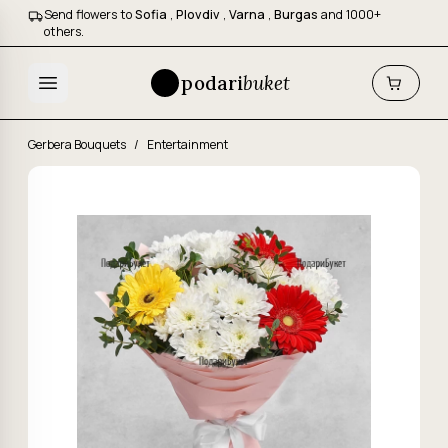
Send flowers to
Sofia
,
Plovdiv
,
Varna
,
Burgas
and 1000+
others.
podari
buket
Gerbera Bouquets
/
Entertainment