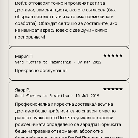
мейл; отговарят точно и променят дати за
доставки, заменят цветя, ако сте съгласен (бях
объркал няколко пъти и като има време винаги
сработва). Обаждат се точно за доставките, ако
не намират адрес/човек; с две думи - силно
препоръчвам!
Мария П.
Send flowers to Pazardzhik
· 09 Mar 2022
Прекрасно обслужване!
Явор Р.
Send flowers to Bistritsa · 10 Jul 2019
Професионална и коректна доставка.Часът на
доставка беше приблизително спазен, с час по-
рано от очакваното.Цветята уникално красиви,
рожденичката определено се зарадва.Поръчката
беше направена от Германия, абсолютно
безпроблемно, платих с PayPal.Препоръчвам с две