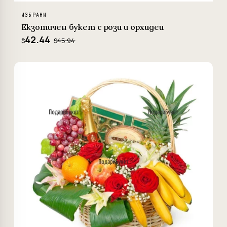
ИЗБРАНИ
Екзотичен букет с рози и орхидеи
42.44
$45.94
$
−4%