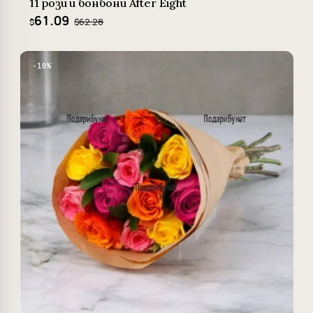
11 рози и бонбони After Eight
61.09
$62.28
$
−10%