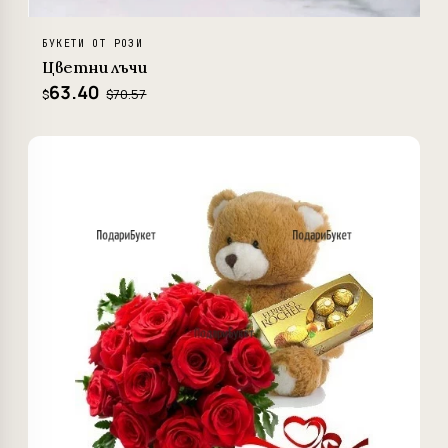
БУКЕТИ ОТ РОЗИ
Цветни лъчи
63.40
$70.57
$
−6%