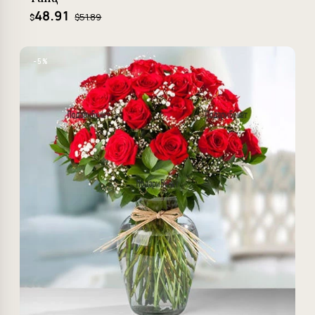
48.91
$51.89
$
−5%