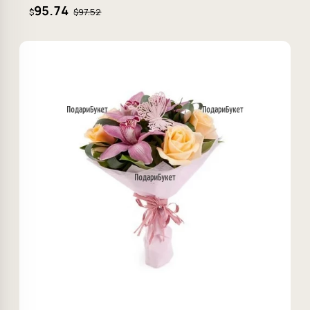
95.74
$97.52
$
−8%