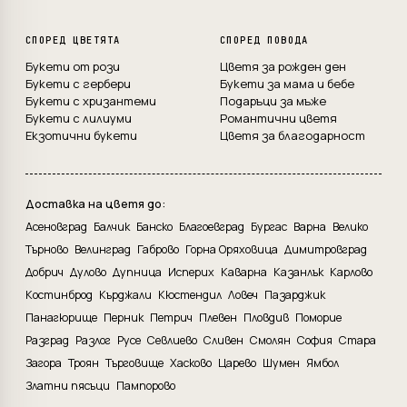
СПОРЕД ЦВЕТЯТА
СПОРЕД ПОВОДА
Букети от рози
Цветя за рожден ден
Букети с гербери
Букети за мама и бебе
Букети с хризантеми
Подаръци за мъже
Букети с лилиуми
Романтични цветя
Екзотични букети
Цветя за благодарност
Доставка на цветя до:
Асеновград
Балчик
Банско
Благоевград
Бургас
Варна
Велико
Търново
Велинград
Габрово
Горна Оряховица
Димитровград
Добрич
Дулово
Дупница
Исперих
Каварна
Казанлък
Карлово
Костинброд
Кърджали
Кюстендил
Ловеч
Пазарджик
Панагюрище
Перник
Петрич
Плевен
Пловдив
Поморие
Разград
Разлог
Русе
Севлиево
Сливен
Смолян
София
Стара
Загора
Троян
Търговище
Хасково
Царево
Шумен
Ямбол
Златни пясъци
Пампорово