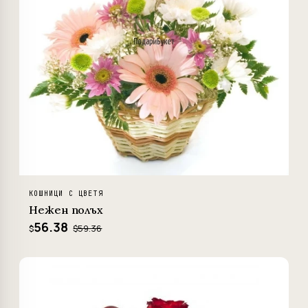
КОШНИЦИ С ЦВЕТЯ
Нежен полъх
56.38
$59.36
$
−2%