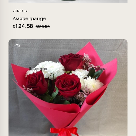
ИЗБРАНИ
Аморе гранде
124.58
$130.55
$
−7%