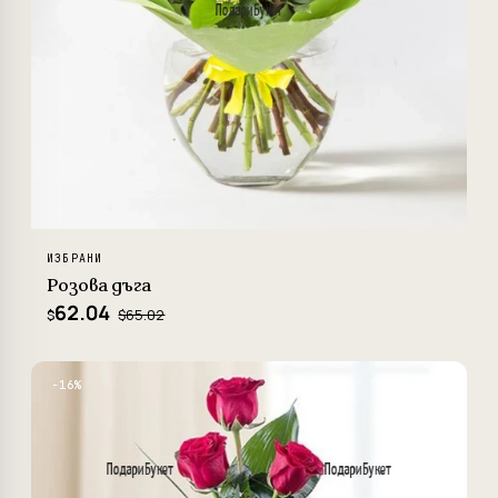
ИЗБРАНИ
Розова дъга
62.04
$65.02
$
−16%