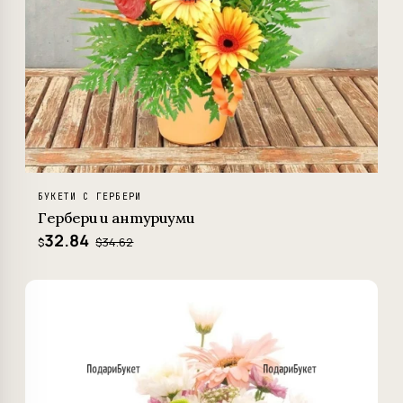
БУКЕТИ С ГЕРБЕРИ
Гербери и антуриуми
32.84
$34.62
$
−5%