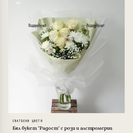
−6%
СВАТБЕНИ ЦВЕТЯ
Бял букет "Радост" с рози и алстромерии