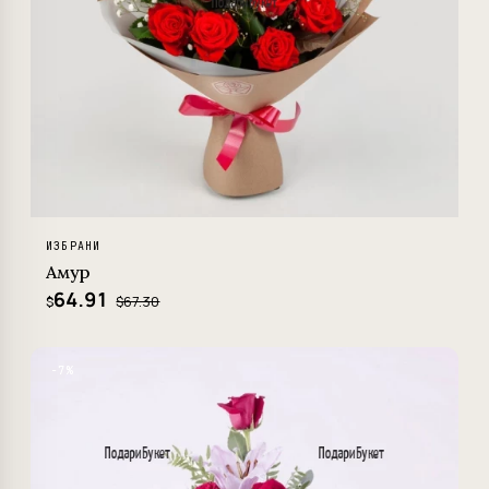
ИЗБРАНИ
Амур
64.91
$67.30
$
−7%