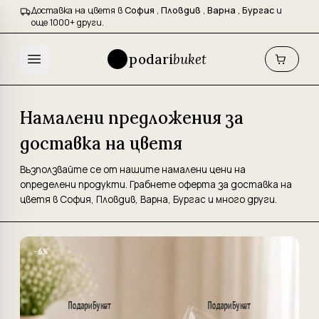
Доставка на цветя в
София
,
Пловдив
,
Варна
,
Бургас
и
още 1000+ други.
podari
buket
Намалени предложения за
доставка на цветя
Възползвайте се от нашите намалени цени на
определени продукти. Грабнете оферта за доставка на
цветя в София, Пловдив, Варна, Бургас и много други.
−6%