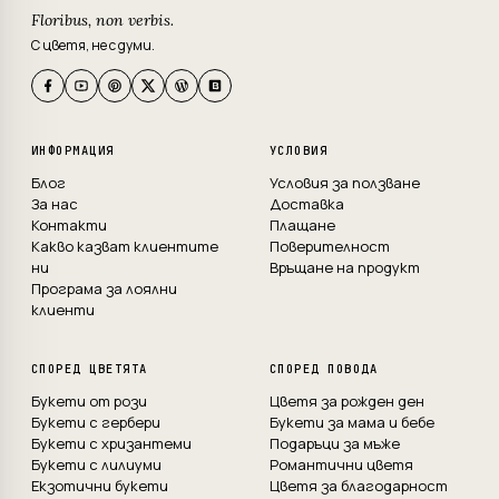
Floribus, non verbis.
С цветя, не с думи.
ИНФОРМАЦИЯ
УСЛОВИЯ
Блог
Условия за ползване
За нас
Доставка
Контакти
Плащане
Какво казват клиентите
Поверителност
ни
Връщане на продукт
Програма за лоялни
клиенти
СПОРЕД ЦВЕТЯТА
СПОРЕД ПОВОДА
Букети от рози
Цветя за рожден ден
Букети с гербери
Букети за мама и бебе
Букети с хризантеми
Подаръци за мъже
Букети с лилиуми
Романтични цветя
Екзотични букети
Цветя за благодарност