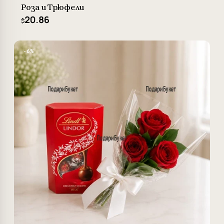
Роза и Трюфели
20.86
$
−6%