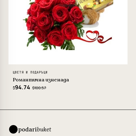
ЦВЕТЯ И ПОДАРЪЦИ
Романтична изненада
94.74
$100.57
$
podari
buket