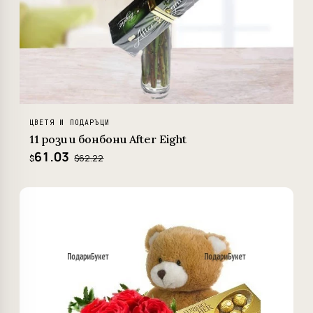
ЦВЕТЯ И ПОДАРЪЦИ
11 рози и бонбони After Eight
61.03
$62.22
$
−6%