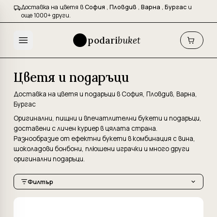
Доставка на цветя в
София
,
Пловдив
,
Варна
,
Бургас
и
още 1000+ други.
podari
buket
Цветя и подаръци
Доставка на цветя и подаръци в София, Пловдив, Варна,
Бургас
Оригинални, пищни и впечатлителни букети и подаръци,
доставени с личен куриер в цялата страна.
Разнообразие от ефектни букети в комбинация с вина,
шоколадови бонбони, плюшени играчки и много други
оригинални подаръци.
Филтър