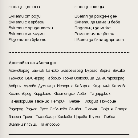
СПОРЕД ЦВЕТЯТА
СПОРЕД ПОВОДА
Букети от рози
Цветя за рожден ден
Букети с гербери
Букети за мама и бебе
Букети с хризантеми
Подаръци за мъже
Букети с лилиуми
Романтични цветя
Екзотични букети
Цветя за благодарност
Доставка на цветя до:
Асеновград
Балчик
Банско
Благоевград
Бургас
Варна
Велико
Търново
Велинград
Габрово
Горна Оряховица
Димитровград
Добрич
Дулово
Дупница
Исперих
Каварна
Казанлък
Карлово
Костинброд
Кърджали
Кюстендил
Ловеч
Пазарджик
Панагюрище
Перник
Петрич
Плевен
Пловдив
Поморие
Разград
Разлог
Русе
Севлиево
Сливен
Смолян
София
Стара
Загора
Троян
Търговище
Хасково
Царево
Шумен
Ямбол
Златни пясъци
Пампорово