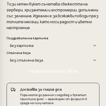
Този летен букет съчетава свежестта на
гербери, хризантеми и алстромерии, допълнени
със зеленина. Идеален е за всякакви поводи през
топлите месеци, като носи радост и цветно
настроение.
Поздравителна картичка
Стъклена ваза
Добави в количка ·
$51.84
Доставка за същия ден
Поръчайте до ранния следобед и букетът
пристига днес — аранжиран от флорист в
града на получателя.