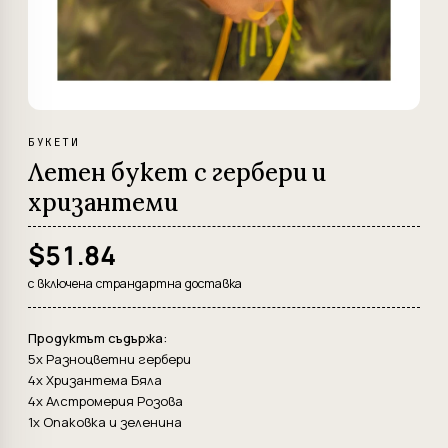
БУКЕТИ
Летен букет с гербери и
хризантеми
$51.84
с включена страндартна доставка
Продуктът съдържа:
5x Разноцветни гербери
4x Хризантема Бяла
4x Алстромерия Розова
1x Опаковка и зеленина