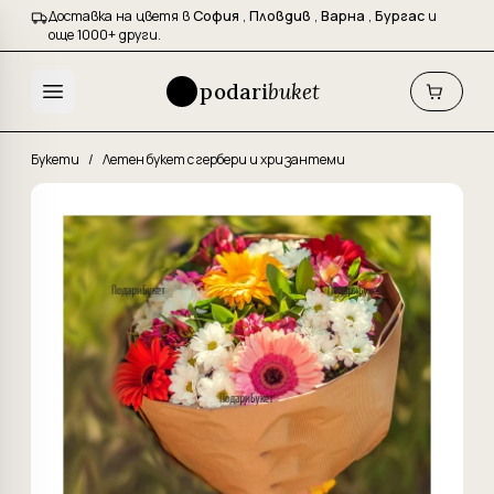
Доставка на цветя в
София
,
Пловдив
,
Варна
,
Бургас
и
още 1000+ други.
podari
buket
Букети
/
Летен букет с гербери и хризантеми