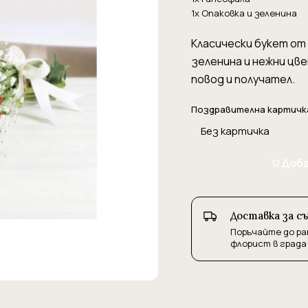
1x Опаковка и зеленина
Класически букет от 
зеленина и нежни цв
повод и получател.
Поздравителна картичк
Доба
Доставка за с
Поръчайте до ра
флорист в града