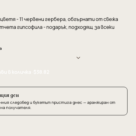
цветя - 11 червени гербера, обгърнати от свежа
етчета гипсофила - подарък, подходящ за всеки
а
ви в количка ·
$38.82
ъщия ден
нния следобед и букетът пристига днес — аранжиран от
 на получателя.