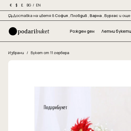
BG
/
EN
€
$
£
Доставка на цветя в
София
,
Пловдив
,
Варна
,
Бургас
и още 
podari
buket
Рожден ден
Летни букет
Избрани
/
Букет от 11 гербера