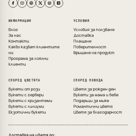
ИНФОРМАЦИЯ
УСЛОВИЯ
Блог
Условия за ползване
За нас
Доставка
Контакти
Плащане
Какво казват клиентите
Поверителност
ни
Връщане на продукт
Програма за лоялни
клиенти
СПОРЕД ЦВЕТЯТА
СПОРЕД ПОВОДА
Букети от рози
Цветя за рожден ден
Букети с гербери
Букети за мама и бебе
Букети с хризантеми
Подаръци за мъже
Букети с лилиуми
Романтични цветя
Екзотични букети
Цветя за благодарност
Доставка на цветя до: