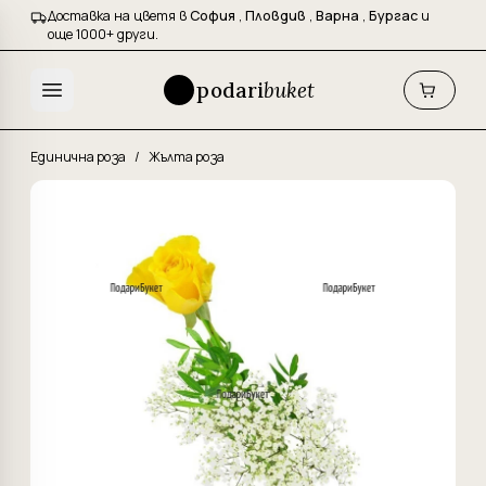
Доставка на цветя в
София
,
Пловдив
,
Варна
,
Бургас
и
още 1000+ други.
podari
buket
Единична роза
/
Жълта роза