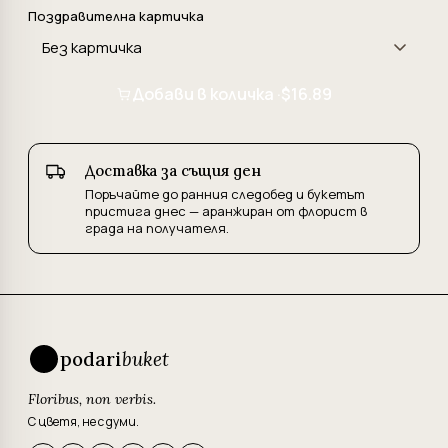
Поздравителна картичка
Добави в количка ·
$16.89
Доставка за същия ден
Поръчайте до ранния следобед и букетът
пристига днес — аранжиран от флорист в
града на получателя.
podari
buket
Floribus, non verbis.
С цветя, не с думи.