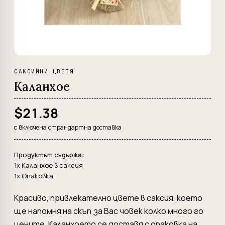
САКСИЙНИ ЦВЕТЯ
Каланхое
$21.38
с включена страндартна доставка
Продуктът съдържа:
1x Каланхое в саксия
1x Опаковка
Красиво, привлекателно цвете в саксия, което
ще напомня на скъп за Вас човек колко много го
цените. Каланхоето се доставя с опаковка на