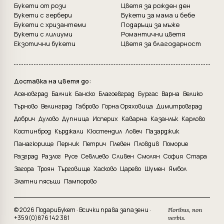
Букети от рози
Цветя за рожден ден
Букети с гербери
Букети за мама и бебе
Букети с хризантеми
Подаръци за мъже
Букети с лилиуми
Романтични цветя
Екзотични букети
Цветя за благодарност
Доставка на цветя до:
Асеновград
Балчик
Банско
Благоевград
Бургас
Варна
Велико
Търново
Велинград
Габрово
Горна Оряховица
Димитровград
Добрич
Дулово
Дупница
Исперих
Каварна
Казанлък
Карлово
Костинброд
Кърджали
Кюстендил
Ловеч
Пазарджик
Панагюрище
Перник
Петрич
Плевен
Пловдив
Поморие
Разград
Разлог
Русе
Севлиево
Сливен
Смолян
София
Стара
Загора
Троян
Търговище
Хасково
Царево
Шумен
Ямбол
Златни пясъци
Пампорово
© 2026 ПодариБукет · Всички права запазени ·
Floribus, non
+359(0)876 142 381
verbis.