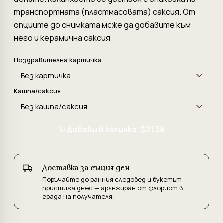
транспортната (пластмасовата) саксия. От
опциите до снимката може да добавите към
него и керамична саксия.
Поздравителна картичка
Кашпа/саксия
Добави в количка ·
$21.38
Доставка за същия ден
Поръчайте до ранния следобед и букетът
пристига днес — аранжиран от флорист в
града на получателя.