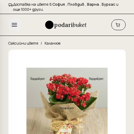
Доставка на цветя в
София
,
Пловдив
,
Варна
,
Бургас
и
още 1000+ други.
podari
buket
Саксийни цветя
/
Каланхое