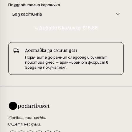
Поздравителна картичка
Добави в количка ·
$16.88
Доставка за същия ден
Поръчайте до ранния следобед и букетът
пристига днес — аранжиран от флорист в
града на получателя.
podari
buket
Floribus, non verbis.
С цветя, не с думи.