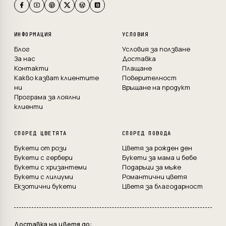
ИНФОРМАЦИЯ
УСЛОВИЯ
Блог
Условия за ползване
За нас
Доставка
Контакти
Плащане
Какво казват клиентите
Поверителност
ни
Връщане на продукт
Програма за лоялни
клиенти
СПОРЕД ЦВЕТЯТА
СПОРЕД ПОВОДА
Букети от рози
Цветя за рожден ден
Букети с гербери
Букети за мама и бебе
Букети с хризантеми
Подаръци за мъже
Букети с лилиуми
Романтични цветя
Екзотични букети
Цветя за благодарност
Доставка на цветя до: