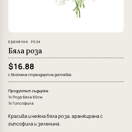
ЕДИНИЧНА РОЗА
Бяла роза
$16.88
с включена страндартна доставка
Продуктът съдържа:
1x Роза Бяла 60см
1x Гипсофила
Красива и нежна бяла роза, аранжирана с
гипсофила и зеленина.