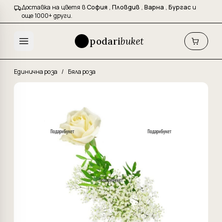
Доставка на цветя в
София
,
Пловдив
,
Варна
,
Бургас
и
още 1000+ други.
podari
buket
Единична роза
/
Бяла роза