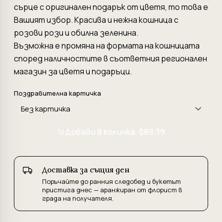
сърце с оригинален подарък от цветя, то това е
Вашият избор. Красива и нежна кошница с
розови рози и обилна зеленина.
Възможна е промяна на формата на кошницата
според наличностите в съответния регионален
магазин за цветя и подаръци.
Поздравителна картичка
Добави в количка ·
$88.39
Доставка за същия ден
Поръчайте до ранния следобед и букетът
пристига днес — аранжиран от флорист в
града на получателя.