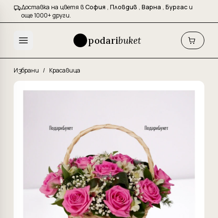
Доставка на цветя в
София
,
Пловдив
,
Варна
,
Бургас
и
още 1000+ други.
podari
buket
Избрани
/
Красавица