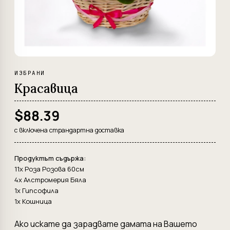
ИЗБРАНИ
Красавица
$88.39
с включена страндартна доставка
Продуктът съдържа:
11x Роза Розова 60см
4x Алстромерия Бяла
1x Гипсофила
1x Кошница
Ако искате да зарадвате дамата на Вашето