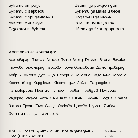
Букети от рози
Цветя за рожден ден
Букети с гербери
Букети за мама и бебе
Букети с хризантеми
Подаръци за мъже
Букети с лилиуми
Романтични цветя
Екзотични букети
Цветя за благодарност
Доставка на цветя до:
Асеновград
Балчик
Банско
Благоевград
Бургас
Варна
Велико
Търново
Велинград
Габрово
Горна Оряховица
Димитровград
Добрич
Дулово
Дупница
Исперих
Каварна
Казанлък
Карлово
Костинброд
Кърджали
Кюстендил
Ловеч
Пазарджик
Панагюрище
Перник
Петрич
Плевен
Пловдив
Поморие
Разград
Разлог
Русе
Севлиево
Сливен
Смолян
София
Стара
Загора
Троян
Търговище
Хасково
Царево
Шумен
Ямбол
Златни пясъци
Пампорово
© 2026 ПодариБукет · Всички права запазени ·
Floribus, non
+359(0)876 142 381
verbis.