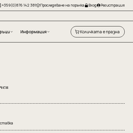
+359(0)876 142 381
Проследяване на поръчка
Вход
Регистрация
ръци
Информация
Количката е празна
ичен
оставка