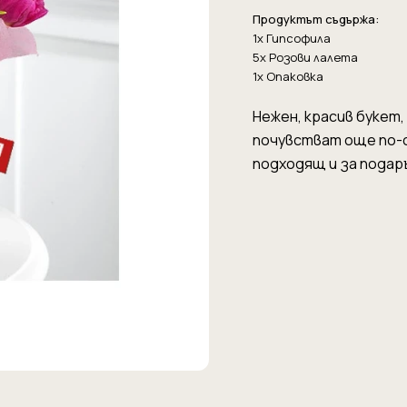
Продуктът съдържа:
1x Гипсофила
5x Розови лалета
1x Опаковка
Нежен, красив букет,
почувстват още по-с
подходящ и за подар