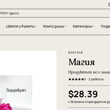
1000+ други.
и
Цветя и букети
Композиции
Категории
Пода
ИЗБРАНИ
Магия
Продуктът не е нал
5 · 2 ревюта
$28.39
с включена страндартна д