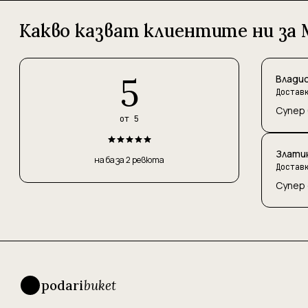
Какво казват клиентите ни за 
5
Владис
Достав
Супер 
от 5
Златин
на база 2 ревюта
Достав
Супер 
podari
buket