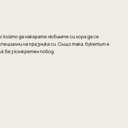
 с който да накарате любимте си хора да се
пециални на празника си. Също така, букетът е
ък без конкретен повод.