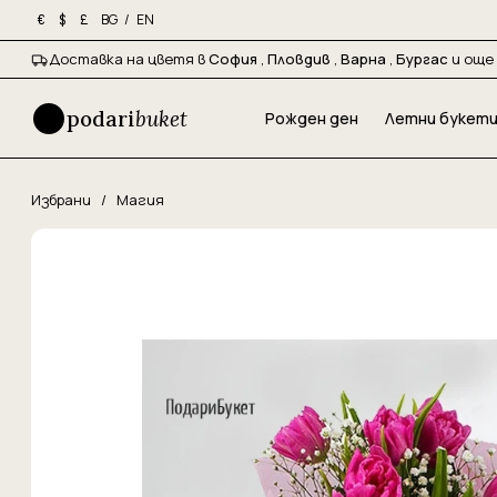
BG
/
EN
€
$
£
Доставка на цветя в
София
,
Пловдив
,
Варна
,
Бургас
и още 
podari
buket
Рожден ден
Летни букет
Избрани
/
Магия