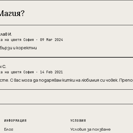
Магия?
лав И.
ка на цветя София
· 09 Mar 2024
бързи и коректни
 С.
ка на цветя София
· 14 Feb 2021
сте. С вас мога да подарявам китки на любимия си човек. Препо
ИНФОРМАЦИЯ
УСЛОВИЯ
Блог
Условия за ползване