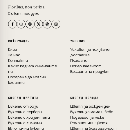
Floribus, non verbis.
С цветя, не с думи.
ИНФОРМАЦИЯ
УСЛОВИЯ
Блог
Условия за ползване
За нас
Доставка
Контакти
Плащане
Какво казват клиентите
Поверителност
ни
Връщане на продукт
Програма за лоялни
клиенти
СПОРЕД ЦВЕТЯТА
СПОРЕД ПОВОДА
Букети от рози
Цветя за рожден ден
Букети с гербери
Букети за мама и бебе
Букети с хризантеми
Подаръци за мъже
Букети с лилиуми
Романтични цветя
Екзотични букети
Цветя за благодарност