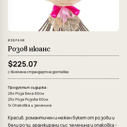
ИЗБРАНИ
Розов нюанс
$225.07
с включена страндартна доставка
Продуктът съдържа:
26x Роза Бяла 60см
25x Роза Розова 60см
1x Опаковка и зеленина
Красив, романтичен и нежен букет от розови и
бели рози, аранжирани със зеленина и опаковка -