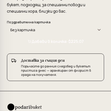
букет, подходящ за специални поводи и
специални хора, близки до вас.
Поздравителна картичка
Добави в количка ·
$225.07
Доставка за същия ден
Поръчайте до ранния следобед и букетът
пристига днес — аранжиран от флорист в
града на получателя.
podari
buket