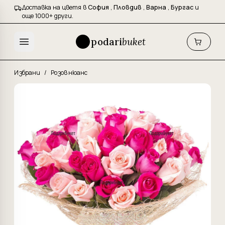
Доставка на цветя в
София
,
Пловдив
,
Варна
,
Бургас
и
още 1000+ други.
podari
buket
Избрани
/
Розов нюанс