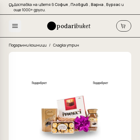
Доставка на цветя в
София
,
Пловдив
,
Варна
,
Бургас
и
още 1000+ други.
podari
buket
Подаръчни кошници
/
Сладка утрин