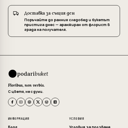
Доставка за същия ден
Поръчайте до ранния следобед и букетът
пристига днес — аранжиран от флорист в
града на получателя.
podari
buket
Floribus, non verbis.
С цветя, не с думи.
ИНФОРМАЦИЯ
УСЛОВИЯ
Блог
Условия за ползване