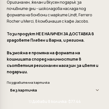
Оригинален, желан и вкусен подарък за
почивните дни - шоколадова наслада под
формата на бонбони с марките Lindt, Ferrero
Rocher и Merci, в комбинация с кафе Jacobs.
Този продукт НЕ Е НАЛИЧЕН ЗА ДОСТАВКА в
градовете Плевен и Варна, и региона.
Възможна е промяна на формата на
кошницата според наличностите в
съответния регионален магазин за цветя и
подаръци.
Поздравителна картичка
Добави в количка ·
$77.44