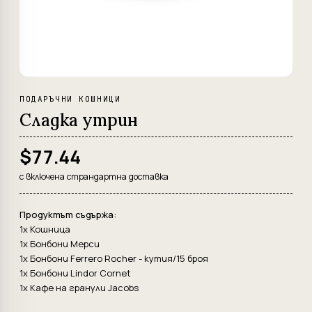
ПОДАРЪЧНИ КОШНИЦИ
Сладка утрин
$77.44
с включена страндартна доставка
Продуктът съдържа:
1x Кошница
1x Бонбони Мерси
1x Бонбони Ferrero Rocher - кутия/15 броя
1x Бонбони Lindor Cornet
1x Кафе на гранули Jacobs