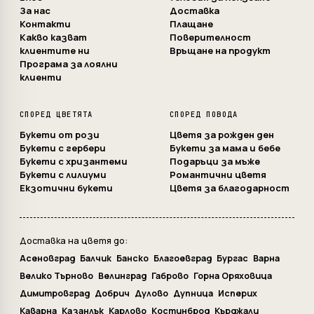
За нас
Доставка
Контакти
Плащане
Какво казват
Поверителност
клиентите ни
Връщане на продукт
Програма за лоялни
клиенти
СПОРЕД ЦВЕТЯТА
СПОРЕД ПОВОДА
Букети от рози
Цветя за рожден ден
Букети с гербери
Букети за мама и бебе
Букети с хризантеми
Подаръци за мъже
Букети с лилиуми
Романтични цветя
Екзотични букети
Цветя за благодарност
Доставка на цветя до:
Асеновград
Балчик
Банско
Благоевград
Бургас
Варна
Велико Търново
Велинград
Габрово
Горна Оряховица
Димитровград
Добрич
Дулово
Дупница
Исперих
Каварна
Казанлък
Карлово
Костинброд
Кърджали