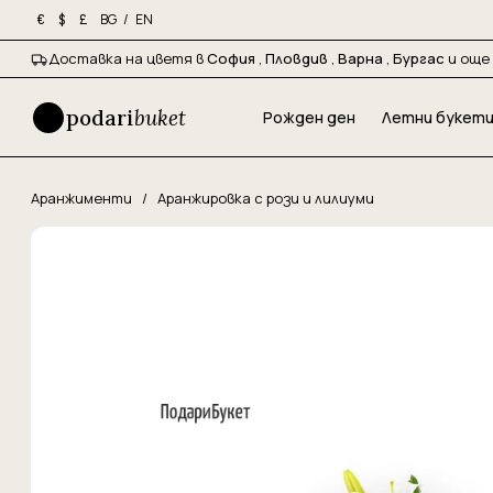
BG
/
EN
€
$
£
Доставка на цветя в
София
,
Пловдив
,
Варна
,
Бургас
и още 
podari
buket
Рожден ден
Летни букет
Аранжименти
/
Аранжировка с рози и лилиуми