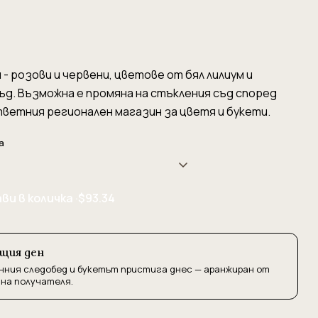
- розови и червени, цветове от бял лилиум и
ъд. Възможна е промяна на стъкления съд според
ветния регионален магазин за цветя и букети.
а
ви в количка ·
$93.34
ъщия ден
нния следобед и букетът пристига днес — аранжиран от
 на получателя.