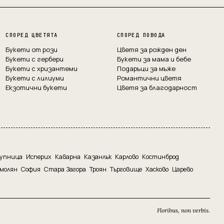
СПОРЕД ЦВЕТЯТА
СПОРЕД ПОВОДА
Букети от рози
Цветя за рожден ден
Букети с гербери
Букети за мама и бебе
Букети с хризантеми
Подаръци за мъже
Букети с лилиуми
Романтични цветя
Екзотични букети
Цветя за благодарност
упница
Исперих
Каварна
Казанлък
Карлово
Костинброд
молян
София
Стара Загора
Троян
Търговище
Хасково
Царево
Floribus, non verbis.