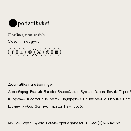
podari
buket
Floribus, non verbis.
С цветя, не с думи.
Доставка на цветя до:
Асеновград
Балчик
Банско
Благоевград
Бургас
Варна
Велико Търно
Кърджали
Кюстендил
Ловеч
Пазарджик
Панагюрище
Перник
Пет
Шумен
Ямбол
Златни пясъци
Пампорово
© 2026 ПодариБукет · Всички права запазени ·
+359(0)876 142 381