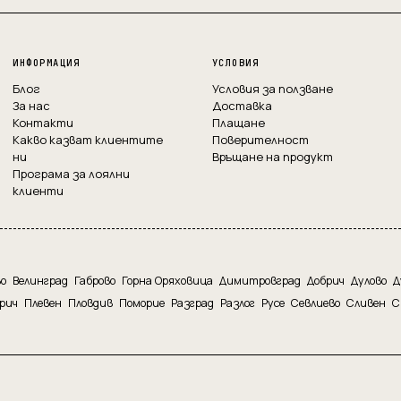
ИНФОРМАЦИЯ
УСЛОВИЯ
Блог
Условия за ползване
За нас
Доставка
Контакти
Плащане
Какво казват клиентите
Поверителност
ни
Връщане на продукт
Програма за лоялни
клиенти
во
Велинград
Габрово
Горна Оряховица
Димитровград
Добрич
Дулово
Д
рич
Плевен
Пловдив
Поморие
Разград
Разлог
Русе
Севлиево
Сливен
С