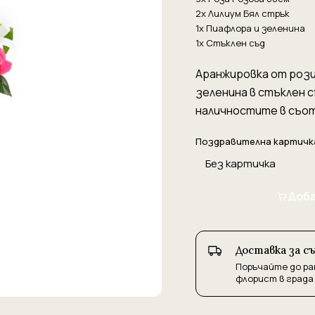
2x Лилиум Бял стрък
1x Пиафлора и зеленина
1x Стъклен съд
Аранжировка от рози 
зеленина в стъклен с
наличностите в съот
Поздравителна картичк
Доба
Доставка за с
Поръчайте до ра
флорист в града