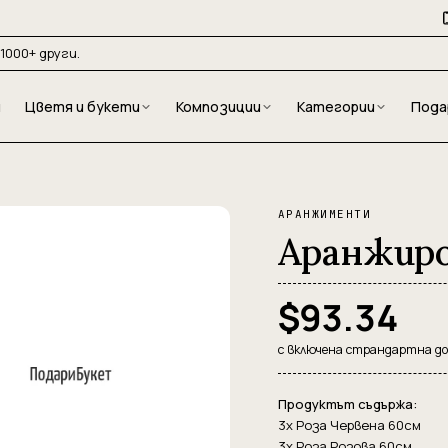
1000+ други.
и
Цветя и букети
Композиции
Категории
Пода
АРАНЖИМЕНТИ
Аранжиро
$93.34
с включена страндартна д
Продуктът съдържа:
3x Роза Червена 60см
3x Роза Розова 60см