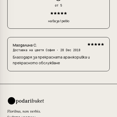
от 5
на база 1 ревю
Магдалина С.
Доставка на цветя София
· 28 Dec 2018
Благодаря за прекрасната аранжоривка и
прекрасното обслужване
podari
buket
Floribus, non verbis.