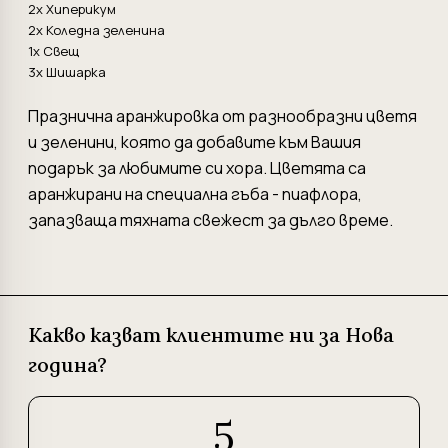
2x Хиперикум
2x Коледна зеленина
1x Свещ
3x Шишарка
Празнична аранжировка от разнообразни цветя
и зеленини, която да добавите към Вашия
подарък за любимите си хора. Цветята са
аранжирани на специална гъба - пиафлора,
запазваща тяхната свежест за дълго време.
Какво казват клиентите ни за Нова
година?
5