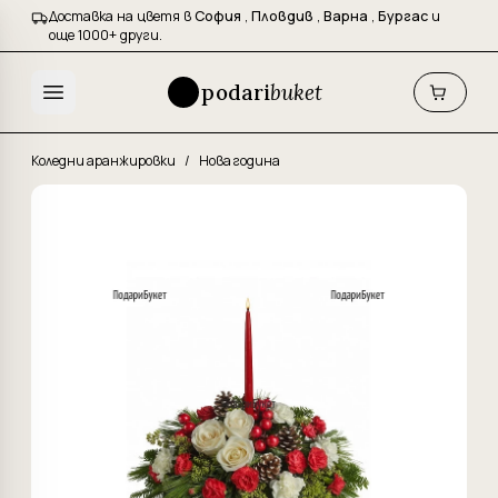
Доставка на цветя в
София
,
Пловдив
,
Варна
,
Бургас
и
още 1000+ други.
podari
buket
Коледни аранжировки
/
Нова година