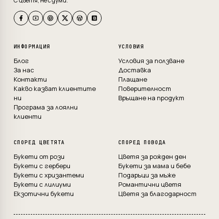
С цветя, не с думи.
ИНФОРМАЦИЯ
УСЛОВИЯ
Блог
Условия за ползване
За нас
Доставка
Контакти
Плащане
Какво казват клиентите
Поверителност
ни
Връщане на продукт
Програма за лоялни
клиенти
СПОРЕД ЦВЕТЯТА
СПОРЕД ПОВОДА
Букети от рози
Цветя за рожден ден
Букети с гербери
Букети за мама и бебе
Букети с хризантеми
Подаръци за мъже
Букети с лилиуми
Романтични цветя
Екзотични букети
Цветя за благодарност