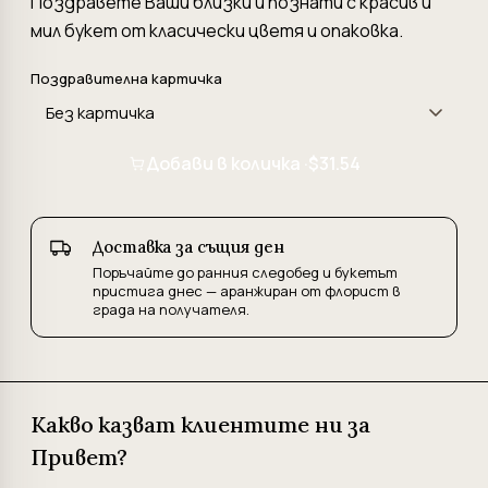
Поздравете Ваши близки и познати с красив и
мил букет от класически цветя и опаковка.
Поздравителна картичка
Добави в количка ·
$31.54
Доставка за същия ден
Поръчайте до ранния следобед и букетът
пристига днес — аранжиран от флорист в
града на получателя.
Какво казват клиентите ни за
Привет?