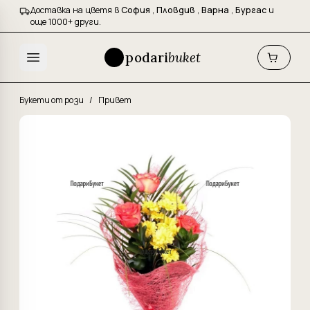
Доставка на цветя в
София
,
Пловдив
,
Варна
,
Бургас
и
още 1000+ други.
podari
buket
Букети от рози
/
Привет