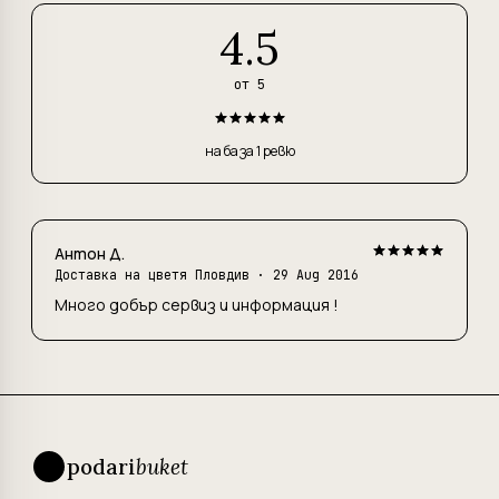
4.5
от 5
на база 1 ревю
Антон Д.
Доставка на цветя Пловдив
· 29 Aug 2016
Много добър сервиз и информация !
podari
buket