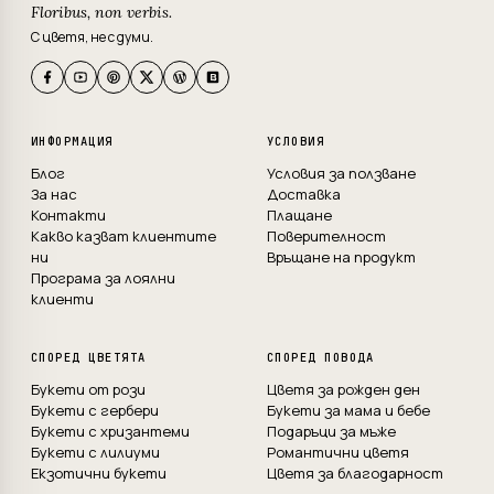
Floribus, non verbis.
С цветя, не с думи.
ИНФОРМАЦИЯ
УСЛОВИЯ
Блог
Условия за ползване
За нас
Доставка
Контакти
Плащане
Какво казват клиентите
Поверителност
ни
Връщане на продукт
Програма за лоялни
клиенти
СПОРЕД ЦВЕТЯТА
СПОРЕД ПОВОДА
Букети от рози
Цветя за рожден ден
Букети с гербери
Букети за мама и бебе
Букети с хризантеми
Подаръци за мъже
Букети с лилиуми
Романтични цветя
Екзотични букети
Цветя за благодарност