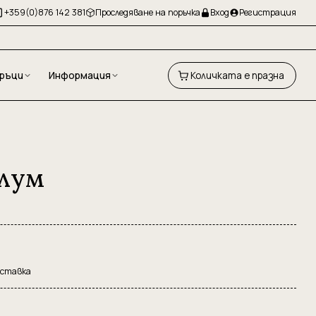
+359(0)876 142 381
Проследяване на поръчка
Вход
Регистрация
ръци
Информация
Количката е празна
лум
оставка