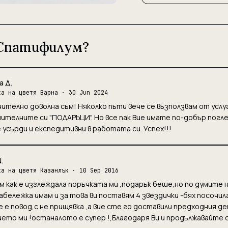
 Спатифилум?
а Д.
ка на цветя Варна
· 30 Jun 2024
ително доволна съм! Няколко пъти вече се възползвам от усл
ителните си "ПОДАРЪЦИ". Но все пак Вие имате по-добър погл
 усърди и експедитивни в работата си. Успех!!!
.
ка на цветя Казанлък
· 10 Sep 2016
м как е изглеждала поръчката ми ,подарък беше,но по думите н
абележка имам и за това ви поставям 4 звездички -бях посочи
 е повод,с не прищявка ,а вие сте го доставили предходния д
ето ми !останалото е супер !,Благодаря Ви и продължавайте 