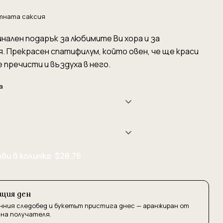
ртната саксия
инален подарък за любимите Ви хора и за
. Прекрасен спатифилум, който овен, че ще краси
е пречисти и въздуха в него.
а
ви в количка ·
$28.76
ъщия ден
нния следобед и букетът пристига днес — аранжиран от
 на получателя.