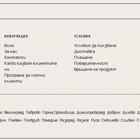
ИНФОРМАЦИЯ
УСЛОВИЯ
Блог
Условия за ползване
За нас
Доставка
Контакти
Плащане
Какво казват клиентите
Поверителност
ни
Връщане на продукт
Програма за лоялни
клиенти
во
Велинград
Габрово
Горна Оряховица
Димитровград
Добрич
Дулово
Д
рич
Плевен
Пловдив
Поморие
Разград
Разлог
Русе
Севлиево
Сливен
С