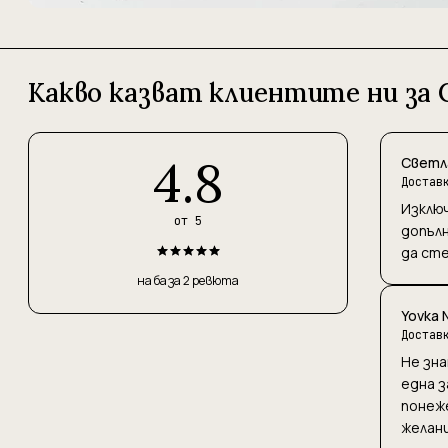
Какво казват клиентите ни за
4.8
Светл
Достав
Изключ
от 5
допълн
да сте
на база 2 ревюта
Yovka N
Достав
Не зна
една з
понеже
желани