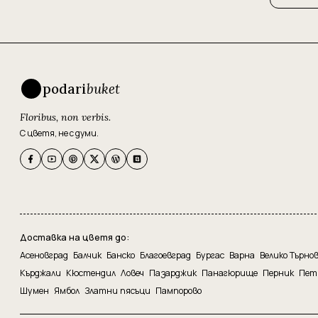
podari
buket
Floribus, non verbis.
С цветя, не с думи.
Доставка на цветя до:
Асеновград
Балчик
Банско
Благоевград
Бургас
Варна
Велико Търно
Кърджали
Кюстендил
Ловеч
Пазарджик
Панагюрище
Перник
Пет
Шумен
Ямбол
Златни пясъци
Пампорово