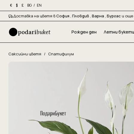
BG
/
EN
€
$
£
Доставка на цветя в
София
,
Пловдив
,
Варна
,
Бургас
и още 
podari
buket
Рожден ден
Летни букет
Саксийни цветя
/
Спатифилум