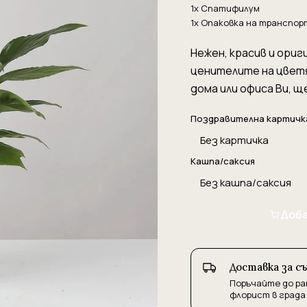
1x Спатифилум
1x Опаковка на транспо
Нежен, красив и ориг
ценителите на цветя
дома или офиса Ви, щ
Поздравителна картичк
Кашпа/саксия
Доба
Доставка за с
Поръчайте до ра
флорист в града