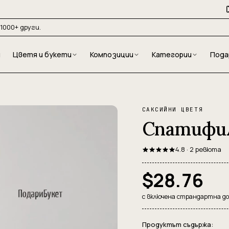
1000+ други.
и
Цветя и букети
Композиции
Категории
Пода
САКСИЙНИ ЦВЕТЯ
Спатифи
4.8 · 2 ревюта
$28.76
с включена страндартна д
Продуктът съдържа: