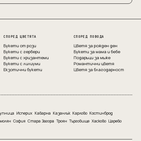
СПОРЕД ЦВЕТЯТА
СПОРЕД ПОВОДА
Букети от рози
Цветя за рожден ден
Букети с гербери
Букети за мама и бебе
Букети с хризантеми
Подаръци за мъже
Букети с лилиуми
Романтични цветя
Екзотични букети
Цветя за благодарност
упница
Исперих
Каварна
Казанлък
Карлово
Костинброд
молян
София
Стара Загора
Троян
Търговище
Хасково
Царево