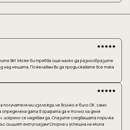
угите ВИ. Може би трябва още малко да разнообразите
ед над нещата. Пожелавам Ви да продължавате все така
а получателя ми изглежда,че всичко е било ОК ,само
ла определена дата в графата да е точно на деня
ен ,искрено се надявам да. Спазите следващата поръчка
със същият ентусиазам!Спорна и успешна на екипа