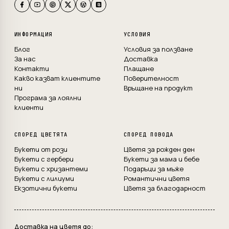
ИНФОРМАЦИЯ
УСЛОВИЯ
Блог
Условия за ползване
За нас
Доставка
Контакти
Плащане
Какво казват клиентите
Поверителност
ни
Връщане на продукт
Програма за лоялни
клиенти
СПОРЕД ЦВЕТЯТА
СПОРЕД ПОВОДА
Букети от рози
Цветя за рожден ден
Букети с гербери
Букети за мама и бебе
Букети с хризантеми
Подаръци за мъже
Букети с лилиуми
Романтични цветя
Екзотични букети
Цветя за благодарност
Доставка на цветя до: