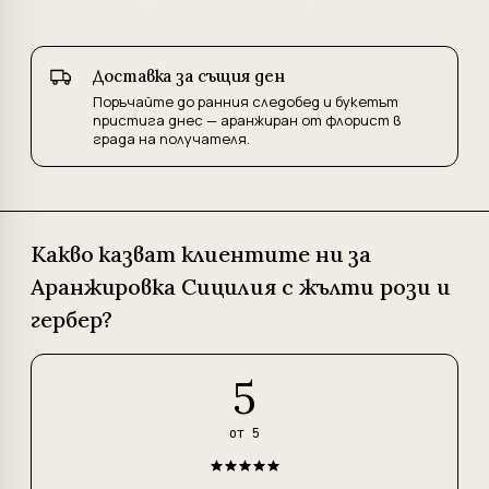
Доставка за същия ден
Поръчайте до ранния следобед и букетът
пристига днес — аранжиран от флорист в
града на получателя.
Какво казват клиентите ни за
Аранжировка Сицилия с жълти рози и
гербер?
5
от 5