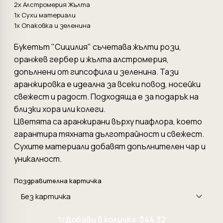
2x Алстромерия Жълта
1x Сухи материали
1x Опаковка и зеленина
Букетът "Сицилия" съчетава жълти рози,
оранжев гербер и жълта алстромерия,
допълнени от гипсофила и зеленина. Тази
аранжировка е идеална за всеки повод, носейки
свежест и радост. Подходяща е за подарък на
близки хора или колеги.
Цветята са аранжирани върху пиафлора, което
гарантира тяхната дълготрайност и свежест.
Сухите материали добавят допълнителен чар и
уникалност.
Поздравителна картичка
Добави в количка ·
$44.32