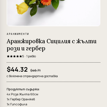
АРАНЖИМЕНТИ
Аранжировка Сицилия с жълти
рози и гербер
5 · 1 ревю
$44.32
$46.71
с включена страндартна доставка
Продуктът съдържа:
4x Роза Жълта 60см
1x Гербер Оранжев
1x Гипсофила