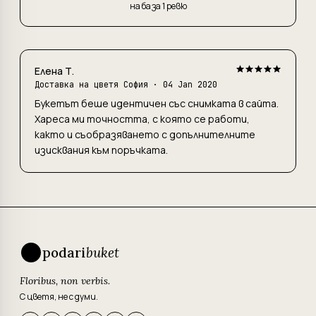
на база 1 ревю
Елена Т.
Доставка на цветя София
· 04 Jan 2020
Букетът беше идентичен със снимката в сайта.
Хареса ми точността, с която се работи,
както и съобразяването с допълнителните
изисквания към поръчката.
podari
buket
Floribus, non verbis.
С цветя, не с думи.