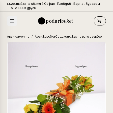
Доставка на цветя в
София
,
Пловдив
,
Варна
,
Бургас
и
още 1000+ други.
podari
buket
Аранжименти
/
Аранжировка Сицилия с жълти рози и гербер