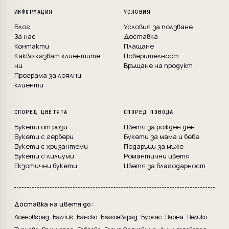
ИНФОРМАЦИЯ
УСЛОВИЯ
Блог
Условия за ползване
За нас
Доставка
Контакти
Плащане
Какво казват клиентите
Поверителност
ни
Връщане на продукт
Програма за лоялни
клиенти
СПОРЕД ЦВЕТЯТА
СПОРЕД ПОВОДА
Букети от рози
Цветя за рожден ден
Букети с гербери
Букети за мама и бебе
Букети с хризантеми
Подаръци за мъже
Букети с лилиуми
Романтични цветя
Екзотични букети
Цветя за благодарност
Доставка на цветя до:
Асеновград
Балчик
Банско
Благоевград
Бургас
Варна
Велико