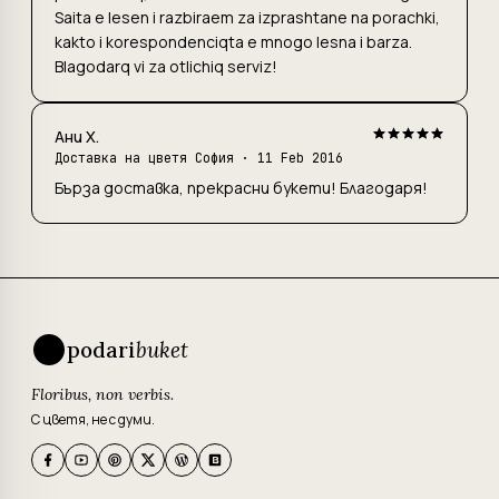
Saita e lesen i razbiraem za izprashtane na porachki,
kakto i korespondenciqta e mnogo lesna i barza.
Blagodarq vi za otlichiq serviz!
Ани Х.
Доставка на цветя София
· 11 Feb 2016
Бърза доставка, прекрасни букети! Благодаря!
podari
buket
Floribus, non verbis.
С цветя, не с думи.