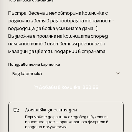
1x Опаковка и зеленина
Пъстра, весела и неповторима кошничка с
различни цветя в разнообразна тоналност -
подходяща за всяка усмихната дама :)
Възможна е промяна на кошницата според
наличностите в съответния регионален
магазин за цветя и подаръци в страната.
Поздравителна картичка
Добави в количка ·
$60.66
Доставка за същия ден
Поръчайте до ранния следобед и букетът
пристига днес — аранжиран от флорист в
града на получателя.