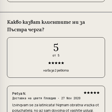
Какво казват клиентите ни за
Пъстра черга?
5
от 5
на база 2 ревюта
Petya N.
Доставка на цветя Пловдив
· 27 Nov 2020
Izvinqvam se za latinicata! Nqmam obratna vrazka ot
poluchatelq, no az sam dovolna ot vashite uslugi.