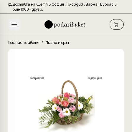
Доставка на цветя в
София
,
Пловдив
,
Варна
,
Бургас
и
още 1000+ други.
podari
buket
Кошници с цветя
/
Пъстра черга