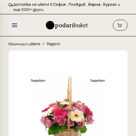
Доставка на цветя в
София
,
Пловдив
,
Варна
,
Бургас
и
още 1000+ други.
podari
buket
Кошници с цветя
/
Радост