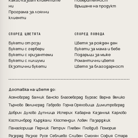
Какво казват клиентите
Поверителност
ни
Връщане на продукт
Програма за лоялни
клиенти
СПОРЕД ЦВЕТЯТА
СПОРЕД ПОВОДА
Букети от рози
Цветя за рожден ден
Букети с гербери
Букети за мама и бебе
Букети с хризантеми
Подаръци за мъже
Букети с лилиуми
Романтични цветя
Екзотични букети
Цветя за благодарност
Доставка на цветя до:
Асеновград
Балчик
Банско
Благоевград
Бургас
Варна
Велико
Търново
Велинград
Габрово
Горна Оряховица
Димитровград
Добрич
Дулово
Дупница
Исперих
Каварна
Казанлък
Карлово
Костинброд
Кърджали
Кюстендил
Ловеч
Пазарджик
Панагюрище
Перник
Петрич
Плевен
Пловдив
Поморие
Разград
Разлог
Русе
Севлиево
Сливен
Смолян
София
Стара