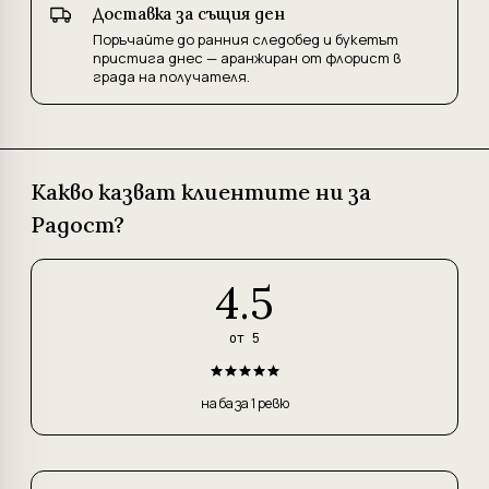
Доставка за същия ден
Поръчайте до ранния следобед и букетът
пристига днес — аранжиран от флорист в
града на получателя.
Какво казват клиентите ни за
Радост?
4.5
от 5
на база 1 ревю