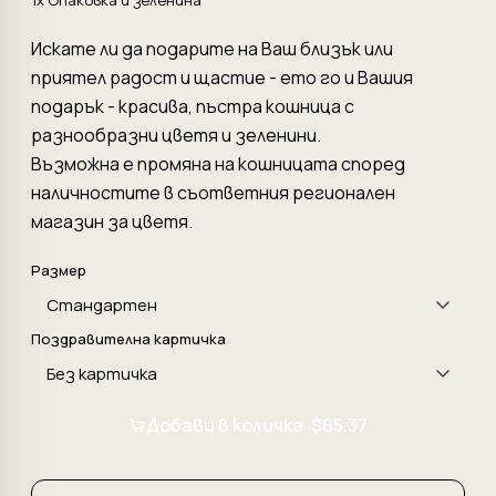
1x Опаковка и зеленина
Искате ли да подарите на Ваш близък или
приятел радост и щастие - ето го и Вашия
подарък - красива, пъстра кошница с
разнообразни цветя и зеленини.
Възможна е промяна на кошницата според
наличностите в съответния регионален
магазин за цветя.
Размер
Поздравителна картичка
Добави в количка ·
$65.37