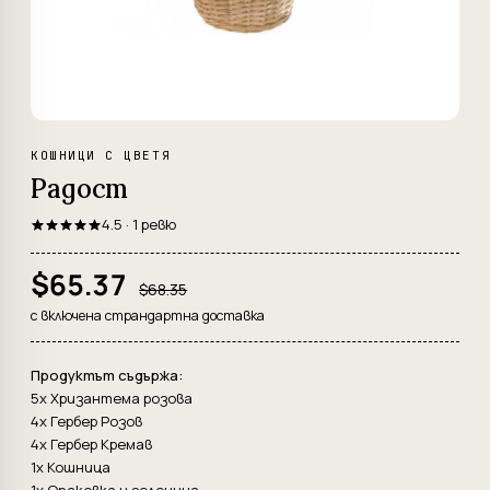
КОШНИЦИ С ЦВЕТЯ
Радост
4.5 · 1 ревю
$65.37
$68.35
с включена страндартна доставка
Продуктът съдържа:
5x Хризантема розова
4x Гербер Розов
4x Гербер Кремав
1x Кошница