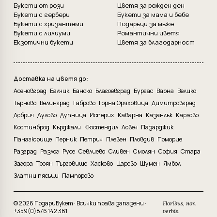
Букети от рози
Цветя за рожден ден
Букети с гербери
Букети за мама и бебе
Букети с хризантеми
Подаръци за мъже
Букети с лилиуми
Романтични цветя
Екзотични букети
Цветя за благодарност
Доставка на цветя до:
Асеновград
Балчик
Банско
Благоевград
Бургас
Варна
Велико
Търново
Велинград
Габрово
Горна Оряховица
Димитровград
Добрич
Дулово
Дупница
Исперих
Каварна
Казанлък
Карлово
Костинброд
Кърджали
Кюстендил
Ловеч
Пазарджик
Панагюрище
Перник
Петрич
Плевен
Пловдив
Поморие
Разград
Разлог
Русе
Севлиево
Сливен
Смолян
София
Стара
Загора
Троян
Търговище
Хасково
Царево
Шумен
Ямбол
Златни пясъци
Пампорово
© 2026 ПодариБукет · Всички права запазени ·
Floribus, non
+359(0)876 142 381
verbis.