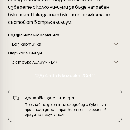
изберете с колко лилиуми да бъде направен
букетът. Показаният букет на снимката се
състой от 5 стръка лилиум.
Поздравителна картичка
Стръкове лилиум
Добави в количка ·
$48.11
Доставка за същия ден
Поръчайте до ранния следобед и букетът
пристига днес — аранжиран от флорист в
града на получателя.