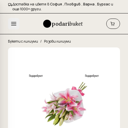
Доставка на цветя в
София
,
Пловдив
,
Варна
,
Бургас
и
още 1000+ други.
podari
buket
Букети с лилиуми
/
Розови лилиуми