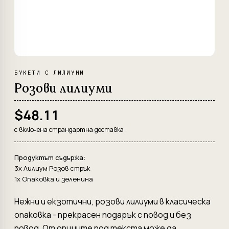
БУКЕТИ С ЛИЛИУМИ
Розови лилиуми
$48.11
с включена страндартна доставка
Продуктът съдържа:
3x Лилиум Розов стрък
1x Опаковка и зеленина
Нежни и екзотични, розови лилиуми в класическа
опаковка - прекрасен подарък с повод и без
повод. От опциите под текста може да