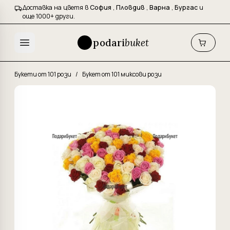
Доставка на цветя в
София
,
Пловдив
,
Варна
,
Бургас
и
още 1000+ други.
podari
buket
Букети от 101 рози
/
Букет от 101 миксови рози