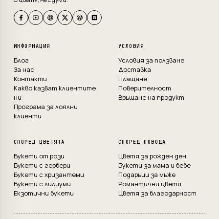
ИНФОРМАЦИЯ
УСЛОВИЯ
Блог
Условия за ползване
За нас
Доставка
Контакти
Плащане
Какво казват клиентите
Поверителност
ни
Връщане на продукт
Програма за лоялни
клиенти
СПОРЕД ЦВЕТЯТА
СПОРЕД ПОВОДА
Букети от рози
Цветя за рожден ден
Букети с гербери
Букети за мама и бебе
Букети с хризантеми
Подаръци за мъже
Букети с лилиуми
Романтични цветя
Екзотични букети
Цветя за благодарност