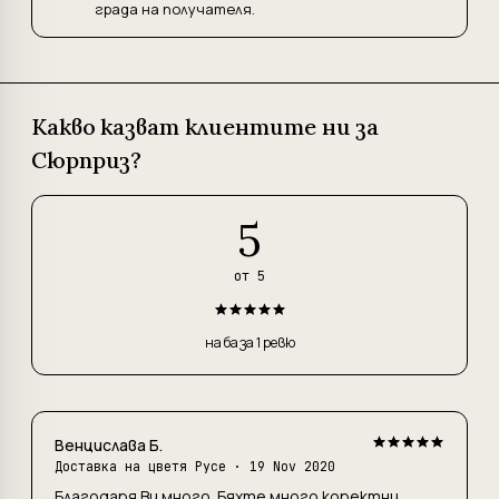
града на получателя.
Какво казват клиентите ни за
Сюрприз?
5
от 5
на база 1 ревю
Венцислава Б.
Доставка на цветя Русе
· 19 Nov 2020
Благодаря Ви много. Бяхте много коректни.