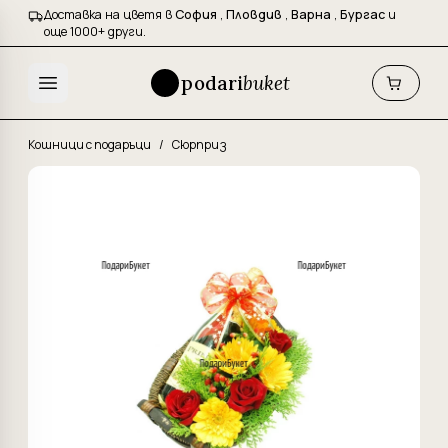
Доставка на цветя в
София
,
Пловдив
,
Варна
,
Бургас
и
още 1000+ други.
podari
buket
Кошници с подаръци
/
Сюрприз