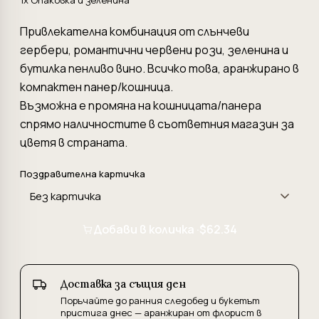
1x Опаковка и зеленина
Привлекателна комбинация от слънчеви
гербери, романтични червени рози, зеленина и
бутилка пенливо вино. Всичко това, аранжирано в
компактен панер/кошница.
Възможна е промяна на кошницата/панера
спрямо наличностите в съответния магазин за
цветя в страната.
Поздравителна картичка
Добави в количка ·
$62.34
Доставка за същия ден
Поръчайте до ранния следобед и букетът
пристига днес — аранжиран от флорист в