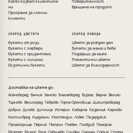
Какво казват клиентите
Поверителност
ни
Връщане на продукт
Програма за лоялни
клиенти
СПОРЕД ЦВЕТЯТА
СПОРЕД ПОВОДА
Букети от рози
Цветя за рожден ден
Букети с гербери
Букети за мама и бебе
Букети с хризантеми
Подаръци за мъже
Букети с лилиуми
Романтични цветя
Екзотични букети
Цветя за благодарност
Доставка на цветя до:
Асеновград
Балчик
Банско
Благоевград
Бургас
Варна
Велико
Търново
Велинград
Габрово
Горна Оряховица
Димитровград
Добрич
Дулово
Дупница
Исперих
Каварна
Казанлък
Карлово
Костинброд
Кърджали
Кюстендил
Ловеч
Пазарджик
Панагюрище
Перник
Петрич
Плевен
Пловдив
Поморие
Разград
Разлог
Русе
Севлиево
Сливен
Смолян
София
Стара