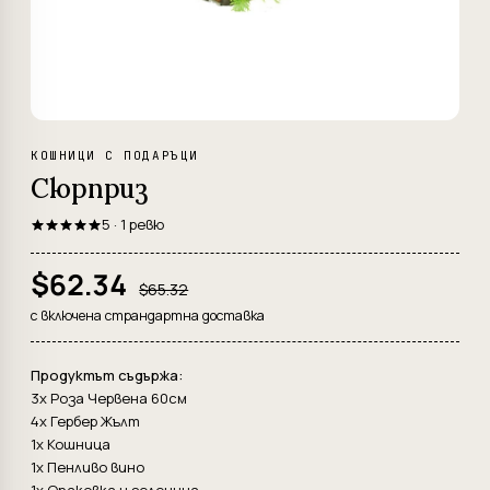
КОШНИЦИ С ПОДАРЪЦИ
Сюрприз
5 · 1 ревю
$62.34
$65.32
с включена страндартна доставка
Продуктът съдържа:
3x Роза Червена 60см
4x Гербер Жълт
1x Кошница
1x Пенливо вино