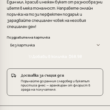
Един мил, красив и нежен букет от разнообразни
цветя в мека тоналност. Направете онлайн
поръчка на този перфектен подарък и
зарадвайте специален човек на неговия
специален ден!
Поздравителна картичка
Добави в количка ·
$68.98
Доставка за същия ден
Поръчайте до ранния следобед и букетът
пристига днес — аранжиран от флорист в
града на получателя.