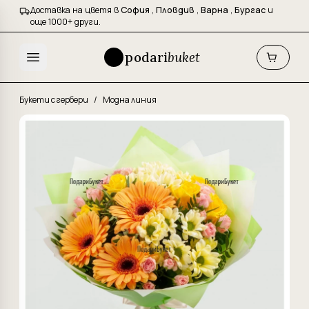
Доставка на цветя в
София
,
Пловдив
,
Варна
,
Бургас
и
още 1000+ други.
podari
buket
Букети с гербери
/
Модна линия