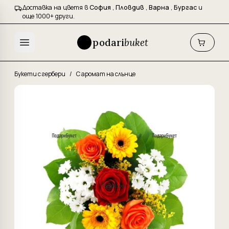
Доставка на цветя в
София
,
Пловдив
,
Варна
,
Бургас
и
още 1000+ други.
podari
buket
Букети с гербери
/
С аромат на слънце