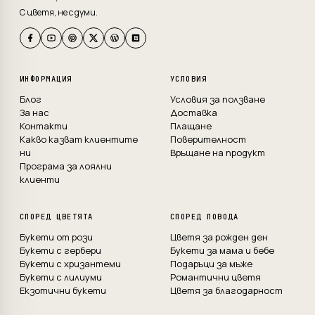
С цветя, не с думи.
ИНФОРМАЦИЯ
УСЛОВИЯ
Блог
Условия за ползване
За нас
Доставка
Контакти
Плащане
Какво казват клиентите
Поверителност
ни
Връщане на продукт
Програма за лоялни
клиенти
СПОРЕД ЦВЕТЯТА
СПОРЕД ПОВОДА
Букети от рози
Цветя за рожден ден
Букети с гербери
Букети за мама и бебе
Букети с хризантеми
Подаръци за мъже
Букети с лилиуми
Романтични цветя
Екзотични букети
Цветя за благодарност