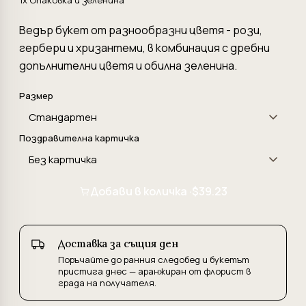
1x Опаковка и зеленина
Ведър букет от разнообразни цветя - рози,
гербери и хризантеми, в комбинация с дребни
допълнителни цветя и обилна зеленина.
Размер
Поздравителна картичка
Добави в количка ·
$39.23
Доставка за същия ден
Поръчайте до ранния следобед и букетът
пристига днес — аранжиран от флорист в
града на получателя.