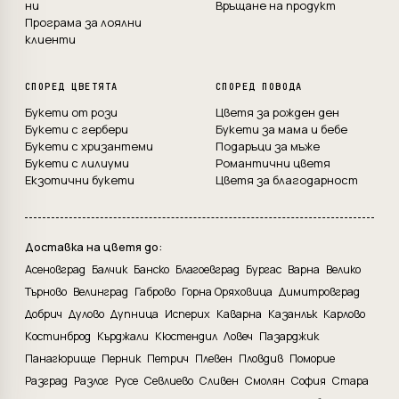
ни
Връщане на продукт
Програма за лоялни
клиенти
СПОРЕД ЦВЕТЯТА
СПОРЕД ПОВОДА
Букети от рози
Цветя за рожден ден
Букети с гербери
Букети за мама и бебе
Букети с хризантеми
Подаръци за мъже
Букети с лилиуми
Романтични цветя
Екзотични букети
Цветя за благодарност
Доставка на цветя до:
Асеновград
Балчик
Банско
Благоевград
Бургас
Варна
Велико
Търново
Велинград
Габрово
Горна Оряховица
Димитровград
Добрич
Дулово
Дупница
Исперих
Каварна
Казанлък
Карлово
Костинброд
Кърджали
Кюстендил
Ловеч
Пазарджик
Панагюрище
Перник
Петрич
Плевен
Пловдив
Поморие
Разград
Разлог
Русе
Севлиево
Сливен
Смолян
София
Стара