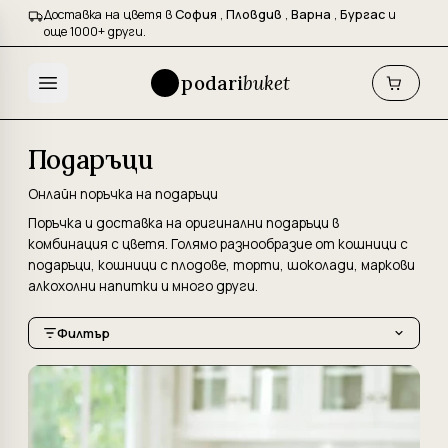
Доставка на цветя в
София
,
Пловдив
,
Варна
,
Бургас
и
още 1000+ други.
podari
buket
Подаръци
Онлайн поръчка на подаръци
Поръчка и доставка на оригинални подаръци в
комбинация с цветя. Голямо разнообразие от кошници с
подаръци, кошници с плодове, торти, шоколади, маркови
алкохолни напитки и много други.
Филтър