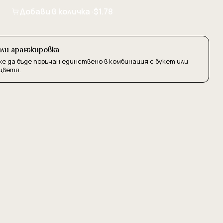
Добави в количка ·
$1.78
или аранжировка
же да бъде поръчан единствено в комбинация с букет или
цветя.