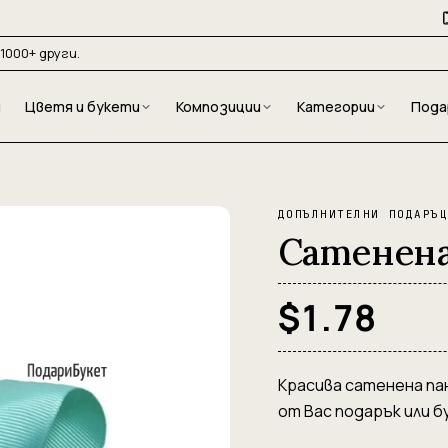
1000+ други.
и
Цветя и букети
Композиции
Категории
Пода
ДОПЪЛНИТЕЛНИ ПОДАРЪ
Сатенена
$1.78
Красива сатенена па
от Вас подарък или б