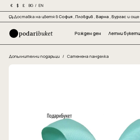
BG
/
EN
€
$
£
Доставка на цветя в
София
,
Пловдив
,
Варна
,
Бургас
и още 
podari
buket
Рожден ден
Летни букет
Допълнителни подаръци
/
Сатенена панделка