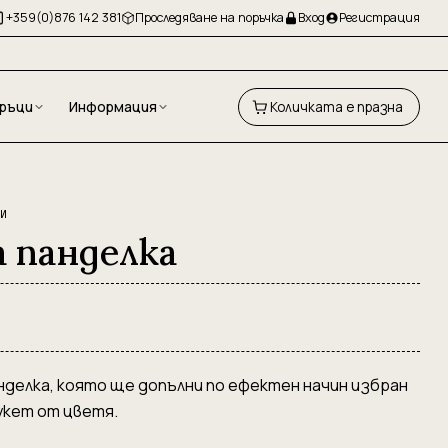
+359(0)876 142 381
Проследяване на поръчка
Вход
Регистрация
ръци
Информация
Количката е празна
ЦИ
 панделка
нделка, която ще допълни по ефектен начин избран
укет от цветя.