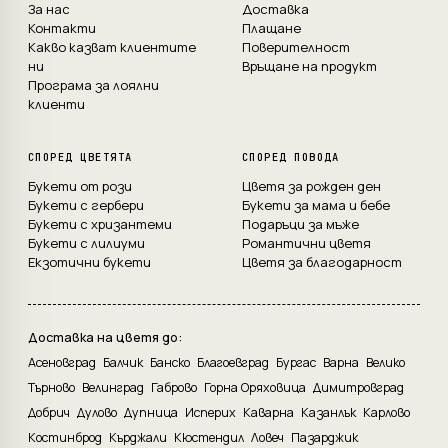
За нас
Доставка
Контакти
Плащане
Какво казват клиентите
Поверителност
ни
Връщане на продукт
Програма за лоялни
клиенти
СПОРЕД ЦВЕТЯТА
СПОРЕД ПОВОДА
Букети от рози
Цветя за рожден ден
Букети с гербери
Букети за мама и бебе
Букети с хризантеми
Подаръци за мъже
Букети с лилиуми
Романтични цветя
Екзотични букети
Цветя за благодарност
Доставка на цветя до:
Асеновград
Балчик
Банско
Благоевград
Бургас
Варна
Велико
Търново
Велинград
Габрово
Горна Оряховица
Димитровград
Добрич
Дулово
Дупница
Исперих
Каварна
Казанлък
Карлово
Костинброд
Кърджали
Кюстендил
Ловеч
Пазарджик