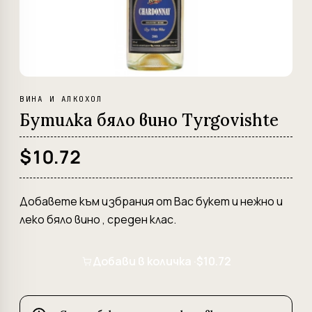
ВИНА И АЛКОХОЛ
Бутилка бяло вино Tyrgovishte
$10.72
Добавете към избрания от Вас букет и нежно и
леко бяло вино , среден клас.
Добави в количка ·
$10.72