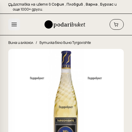
Доставка на цветя в
София
,
Пловдив
,
Варна
,
Бургас
и
още 1000+ други.
podari
buket
Вина и алкохол
/
Бутилка бяло вино Tyrgovishte