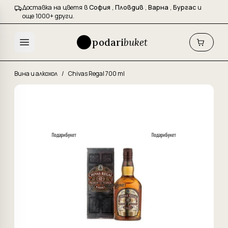
Доставка на цветя в
София
,
Пловдив
,
Варна
,
Бургас
и
още 1000+ други.
podari
buket
Вина и алкохол
/
Chivas Regal 700 ml