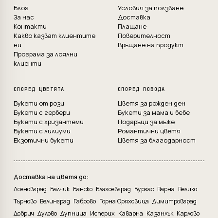
Блог
Условия за ползване
За нас
Доставка
Контакти
Плащане
Какво казват клиентите
Поверителност
ни
Връщане на продукт
Програма за лоялни
клиенти
СПОРЕД ЦВЕТЯТА
СПОРЕД ПОВОДА
Букети от рози
Цветя за рожден ден
Букети с гербери
Букети за мама и бебе
Букети с хризантеми
Подаръци за мъже
Букети с лилиуми
Романтични цветя
Екзотични букети
Цветя за благодарност
Доставка на цветя до:
Асеновград
Балчик
Банско
Благоевград
Бургас
Варна
Велико
Търново
Велинград
Габрово
Горна Оряховица
Димитровград
Добрич
Дулово
Дупница
Исперих
Каварна
Казанлък
Карлово